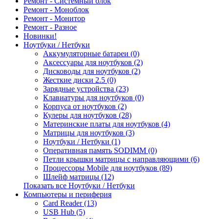
Ремонт - Системный блок
Ремонт - Моноблок
Ремонт - Монитор
Ремонт - Разное
Новинки!
Ноутбуки / Нетбуки
Аккумуляторные батареи (0)
Аксессуары для ноутбуков (2)
Дисководы для ноутбуков (2)
Жесткие диски 2.5 (0)
Зарядные устройства (23)
Клавиатуры для ноутбуков (0)
Корпуса от ноутбуков (2)
Кулеры для ноутбуков (28)
Материнские платы для ноутбуков (4)
Матрицы для ноутбуков (3)
Ноутбуки / Нетбуки (1)
Оперативная память SODIMM (0)
Петли крышки матрицы с направляющими (6)
Процессоры Mobile для ноутбуков (89)
Шлейф матрицы (12)
Показать все Ноутбуки / Нетбуки
Компьютеры и периферия
Card Reader (13)
USB Hub (5)