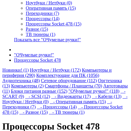
Ноутбуки / Нетбуки (0)
Оперативная память (15)
Переходники (7)
Процессоры (14)
Процессоры Socket 478 (15)
Разное (15)
ТВ тюнеры (1)
Показать все "ОЧумелые ручки!"
"ОЧумелые ручки!"
Процессоры Socket 478
Новинки! (1)
Ноутбуки / Нетбуки (172)
Компьютеры и
периферия (290)
Комплектующие для ПК (1056)
Аудиотехника (48)
Сетевое оборудование (112)
Оргтехника
(13)
Компьютеры (2)
Смартфоны / Планшеты (70)
Автотовары
(11)
Блоки питания разные (152)
"ОЧумелые ручки!" (118)
-
SCART (9)
- SCSI (12)
- Видеокарты (17)
- Кабели (13)
-
Ноутбуки / Нетбуки (0)
- Оперативная память (15)
-
Переходники (7)
- Процессоры (14)
- Процессоры Socket
478 (15)
- Разное (15)
- ТВ тюнеры (1)
Процессоры Socket 478