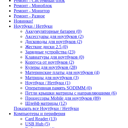
Ремонт - Системный блок
Ремонт - Моноблок
Ремонт - Монитор
Ремонт - Разное
Новинки!
Ноутбуки / Нетбуки
Аккумуляторные батареи (0)
Аксессуары для ноутбуков (2)
Дисководы для ноутбуков (2)
Жесткие диски 2.5 (0)
Зарядные устройства (23)
Клавиатуры для ноутбуков (0)
Корпуса от ноутбуков (2)
Кулеры для ноутбуков (28)
Материнские платы для ноутбуков (4)
Матрицы для ноутбуков (3)
Ноутбуки / Нетбуки (1)
Оперативная память SODIMM (0)
Петли крышки матрицы с направляющими (6)
Процессоры Mobile для ноутбуков (89)
Шлейф матрицы (12)
Показать все Ноутбуки / Нетбуки
Компьютеры и периферия
Card Reader (13)
USB Hub (5)