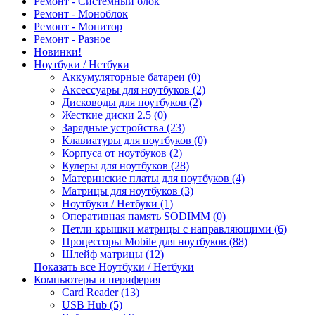
Ремонт - Системный блок
Ремонт - Моноблок
Ремонт - Монитор
Ремонт - Разное
Новинки!
Ноутбуки / Нетбуки
Аккумуляторные батареи (0)
Аксессуары для ноутбуков (2)
Дисководы для ноутбуков (2)
Жесткие диски 2.5 (0)
Зарядные устройства (23)
Клавиатуры для ноутбуков (0)
Корпуса от ноутбуков (2)
Кулеры для ноутбуков (28)
Материнские платы для ноутбуков (4)
Матрицы для ноутбуков (3)
Ноутбуки / Нетбуки (1)
Оперативная память SODIMM (0)
Петли крышки матрицы с направляющими (6)
Процессоры Mobile для ноутбуков (88)
Шлейф матрицы (12)
Показать все Ноутбуки / Нетбуки
Компьютеры и периферия
Card Reader (13)
USB Hub (5)