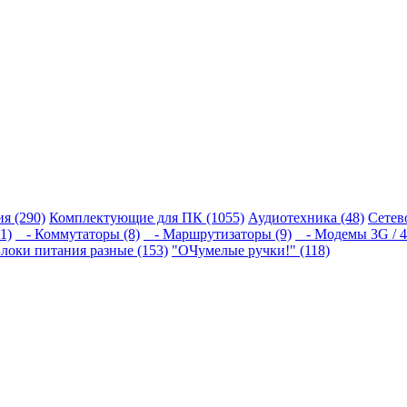
я (290)
Комплектующие для ПК (1055)
Аудиотехника (48)
Сетев
1)
- Коммутаторы (8)
- Маршрутизаторы (9)
- Модемы 3G / 4
локи питания разные (153)
"ОЧумелые ручки!" (118)