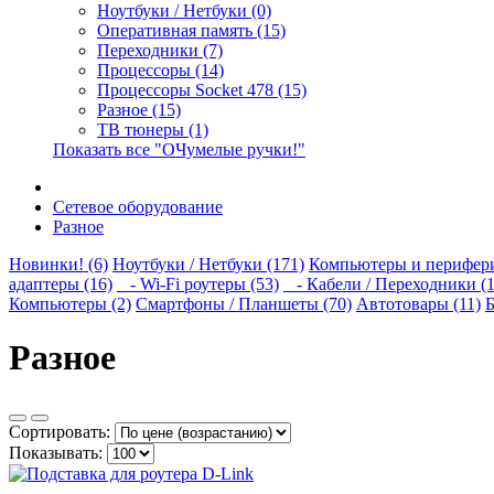
Ноутбуки / Нетбуки (0)
Оперативная память (15)
Переходники (7)
Процессоры (14)
Процессоры Socket 478 (15)
Разное (15)
ТВ тюнеры (1)
Показать все "ОЧумелые ручки!"
Сетевое оборудование
Разное
Новинки! (6)
Ноутбуки / Нетбуки (171)
Компьютеры и перифери
адаптеры (16)
- Wi-Fi роутеры (53)
- Кабели / Переходники (1
Компьютеры (2)
Смартфоны / Планшеты (70)
Автотовары (11)
Б
Разное
Сортировать:
Показывать: