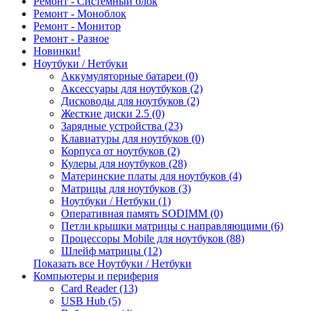
Ремонт - Системный блок
Ремонт - Моноблок
Ремонт - Монитор
Ремонт - Разное
Новинки!
Ноутбуки / Нетбуки
Аккумуляторные батареи (0)
Аксессуары для ноутбуков (2)
Дисководы для ноутбуков (2)
Жесткие диски 2.5 (0)
Зарядные устройства (23)
Клавиатуры для ноутбуков (0)
Корпуса от ноутбуков (2)
Кулеры для ноутбуков (28)
Материнские платы для ноутбуков (4)
Матрицы для ноутбуков (3)
Ноутбуки / Нетбуки (1)
Оперативная память SODIMM (0)
Петли крышки матрицы с направляющими (6)
Процессоры Mobile для ноутбуков (88)
Шлейф матрицы (12)
Показать все Ноутбуки / Нетбуки
Компьютеры и периферия
Card Reader (13)
USB Hub (5)