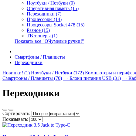
Ноутбуки / Нетбуки (0)
Оперативная память (15)
Переходники (7)
Процессоры (14)
Процессоры Socket 478 (15)
Разное (15)
ТВ тюнеры (1)
Показать все "ОЧумелые ручки!"
Смартфоны / Планшеты
Переходники
Новинки! (1)
Ноутбуки / Нетбуки (172)
Компьютеры и перифери
Смартфоны / Планшеты (70)
- Блоки питания USB (31)
- Каб
Переходники
Сортировать:
Показывать: