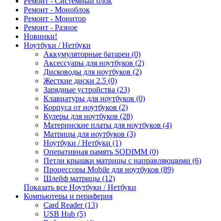
Ремонт - Системный блок
Ремонт - Моноблок
Ремонт - Монитор
Ремонт - Разное
Новинки!
Ноутбуки / Нетбуки
Аккумуляторные батареи (0)
Аксессуары для ноутбуков (2)
Дисководы для ноутбуков (2)
Жесткие диски 2.5 (0)
Зарядные устройства (23)
Клавиатуры для ноутбуков (0)
Корпуса от ноутбуков (2)
Кулеры для ноутбуков (28)
Материнские платы для ноутбуков (4)
Матрицы для ноутбуков (3)
Ноутбуки / Нетбуки (1)
Оперативная память SODIMM (0)
Петли крышки матрицы с направляющими (6)
Процессоры Mobile для ноутбуков (89)
Шлейф матрицы (12)
Показать все Ноутбуки / Нетбуки
Компьютеры и периферия
Card Reader (13)
USB Hub (5)