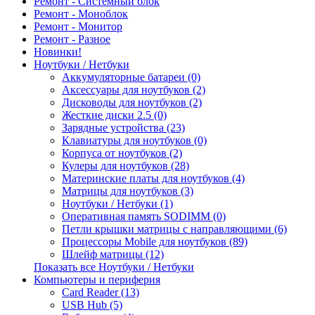
Ремонт - Системный блок
Ремонт - Моноблок
Ремонт - Монитор
Ремонт - Разное
Новинки!
Ноутбуки / Нетбуки
Аккумуляторные батареи (0)
Аксессуары для ноутбуков (2)
Дисководы для ноутбуков (2)
Жесткие диски 2.5 (0)
Зарядные устройства (23)
Клавиатуры для ноутбуков (0)
Корпуса от ноутбуков (2)
Кулеры для ноутбуков (28)
Материнские платы для ноутбуков (4)
Матрицы для ноутбуков (3)
Ноутбуки / Нетбуки (1)
Оперативная память SODIMM (0)
Петли крышки матрицы с направляющими (6)
Процессоры Mobile для ноутбуков (89)
Шлейф матрицы (12)
Показать все Ноутбуки / Нетбуки
Компьютеры и периферия
Card Reader (13)
USB Hub (5)