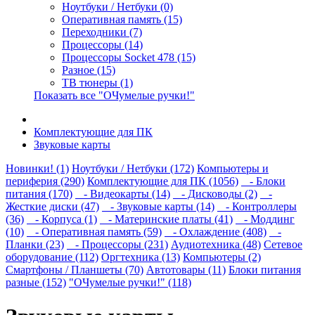
Ноутбуки / Нетбуки (0)
Оперативная память (15)
Переходники (7)
Процессоры (14)
Процессоры Socket 478 (15)
Разное (15)
ТВ тюнеры (1)
Показать все "ОЧумелые ручки!"
Комплектующие для ПК
Звуковые карты
Новинки! (1)
Ноутбуки / Нетбуки (172)
Компьютеры и
периферия (290)
Комплектующие для ПК (1056)
- Блоки
питания (170)
- Видеокарты (14)
- Дисководы (2)
-
Жесткие диски (47)
- Звуковые карты (14)
- Контроллеры
(36)
- Корпуса (1)
- Материнские платы (41)
- Моддинг
(10)
- Оперативная память (59)
- Охлаждение (408)
-
Планки (23)
- Процессоры (231)
Аудиотехника (48)
Сетевое
оборудование (112)
Оргтехника (13)
Компьютеры (2)
Смартфоны / Планшеты (70)
Автотовары (11)
Блоки питания
разные (152)
"ОЧумелые ручки!" (118)