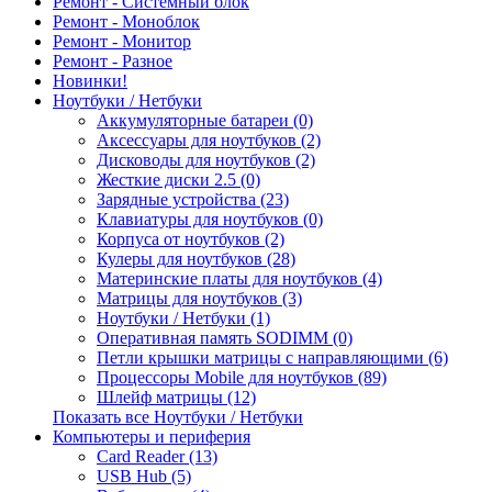
Ремонт - Системный блок
Ремонт - Моноблок
Ремонт - Монитор
Ремонт - Разное
Новинки!
Ноутбуки / Нетбуки
Аккумуляторные батареи (0)
Аксессуары для ноутбуков (2)
Дисководы для ноутбуков (2)
Жесткие диски 2.5 (0)
Зарядные устройства (23)
Клавиатуры для ноутбуков (0)
Корпуса от ноутбуков (2)
Кулеры для ноутбуков (28)
Материнские платы для ноутбуков (4)
Матрицы для ноутбуков (3)
Ноутбуки / Нетбуки (1)
Оперативная память SODIMM (0)
Петли крышки матрицы с направляющими (6)
Процессоры Mobile для ноутбуков (89)
Шлейф матрицы (12)
Показать все Ноутбуки / Нетбуки
Компьютеры и периферия
Card Reader (13)
USB Hub (5)