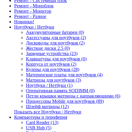
Ремонт - Системный блок
Ремонт - Моноблок
Ремонт - Монитор
Ремонт - Разное
Новинки!
Ноутбуки / Нетбуки
Аккумуляторные батареи (0)
Аксессуары для ноутбуков (2)
Дисководы для ноутбуков (2)
Жесткие диски 2.5 (0)
Зарядные устройства (23)
Клавиатуры для ноутбуков (0)
Корпуса от ноутбуков (2)
Кулеры для ноутбуков (28)
Материнские платы для ноутбуков (4)
Матрицы для ноутбуков (3)
Ноутбуки / Нетбуки (1)
Оперативная память SODIMM (0)
Петли крышки матрицы с направляющими (6)
Процессоры Mobile для ноутбуков (89)
Шлейф матрицы (12)
Показать все Ноутбуки / Нетбуки
Компьютеры и периферия
Card Reader (13)
USB Hub (5)