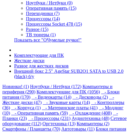
Ноутбуки / Нетбуки (0)
Оперативная память (15)
Переходники (7)
Процессоры (14)
Процессоры Socket 478 (15)
Разное (15)
ТВ тюнеры (1)
Показать все "ОЧумелые ручки!"
Комплектующие для ПК
Жесткие диски
Разное для жестких дисков
Внешний бокс 2.5" AgeStar SUB2O1 SATA to USB 2.0
(black) б/у
Новинки! (1)
Ноутбуки / Нетбуки (172)
Компьютеры и
периферия (290)
Комплектующие для ПК (1056)
- Блоки
питания (170)
- Видеокарты (14)
- Дисководы (2)
-
Жесткие диски (47)
- Звуковые карты (14)
- Контроллеры
(36)
- Корпуса (1)
- Материнские платы (41)
- Моддинг
(10)
- Оперативная память (59)
- Охлаждение (408)
-
Планки (23)
- Процессоры (231)
Аудиотехника (48)
Сетевое
оборудование (112)
Оргтехника (13)
Компьютеры (2)
Смартфоны / Планшеты (70)
Автотовары (11)
Блоки питания