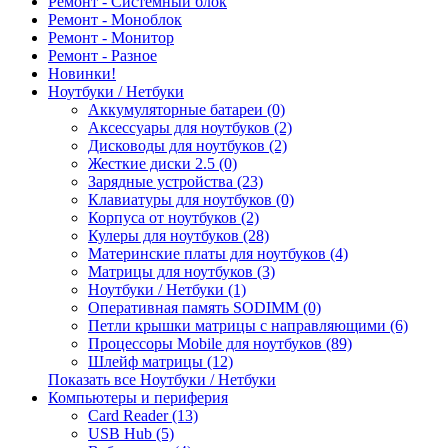
Ремонт - Системный блок
Ремонт - Моноблок
Ремонт - Монитор
Ремонт - Разное
Новинки!
Ноутбуки / Нетбуки
Аккумуляторные батареи (0)
Аксессуары для ноутбуков (2)
Дисководы для ноутбуков (2)
Жесткие диски 2.5 (0)
Зарядные устройства (23)
Клавиатуры для ноутбуков (0)
Корпуса от ноутбуков (2)
Кулеры для ноутбуков (28)
Материнские платы для ноутбуков (4)
Матрицы для ноутбуков (3)
Ноутбуки / Нетбуки (1)
Оперативная память SODIMM (0)
Петли крышки матрицы с направляющими (6)
Процессоры Mobile для ноутбуков (89)
Шлейф матрицы (12)
Показать все Ноутбуки / Нетбуки
Компьютеры и периферия
Card Reader (13)
USB Hub (5)