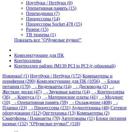
Ноутбуки / Нетбуки (0)
Оперативная память (15)
Переходники (7)
Процессоры (14)
Процессоры Socket 478 (15)
Разное (15)
ТВ тюнеры (1)
Показать все "ОЧумелые ручки!"
Комплектующие для ПК
Контроллеры
Контроллер райзер JM139 PCI to PCI (г-образный)
Новинки! (1)
Ноутбуки / Нетбуки (172)
Компьютеры и
периферия (290)
Комплектующие для ПК (1056)
- Блоки
питания (170)
- Видеокарты (14)
- Дисководы (2)
-
Жесткие диски (47)
- Звуковые карты (14)
- Контроллеры
(36)
- Корпуса (1)
- Материнские платы (41)
- Моддинг
(10)
- Оперативная память (59)
- Охлаждение (408)
-
Планки (23)
- Процессоры (231)
Аудиотехника (48)
Сетевое
оборудование (112)
Оргтехника (13)
Компьютеры (2)
Смартфоны / Планшеты (70)
Автотовары (11)
Блоки питания
разные (152)
"ОЧумелые ручки!" (118)