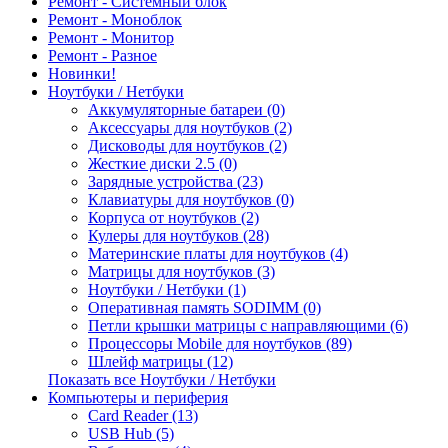
Ремонт - Системный блок
Ремонт - Моноблок
Ремонт - Монитор
Ремонт - Разное
Новинки!
Ноутбуки / Нетбуки
Аккумуляторные батареи (0)
Аксессуары для ноутбуков (2)
Дисководы для ноутбуков (2)
Жесткие диски 2.5 (0)
Зарядные устройства (23)
Клавиатуры для ноутбуков (0)
Корпуса от ноутбуков (2)
Кулеры для ноутбуков (28)
Материнские платы для ноутбуков (4)
Матрицы для ноутбуков (3)
Ноутбуки / Нетбуки (1)
Оперативная память SODIMM (0)
Петли крышки матрицы с направляющими (6)
Процессоры Mobile для ноутбуков (89)
Шлейф матрицы (12)
Показать все Ноутбуки / Нетбуки
Компьютеры и периферия
Card Reader (13)
USB Hub (5)