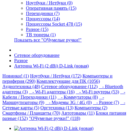
Ноутбуки / Нетбуки (0)
Оперативная память (15)
Переходники (7)
Процессоры (14)
Процессоры Socket 478 (15)
Разное (15)
ТВ тюнеры (1)
Показать все "ОЧумелые ручки!"
Сетевое оборудование
Разное
Антенна Wi-Fi (2 dBi) D-Link (новая)
Новинки! (1)
Ноутбуки / Нетбуки (172)
Компьютеры и
периферия (290)
Комплектующие для ПК (1056)
Аудиотехника (48)
Сетевое оборудование (112)
- Bluetooth
адаптеры (3)
- Wi-Fi адаптеры (16)
- Wi-Fi роутеры (53)
-
Кабели / Переходники (11)
- Коммутаторы (8)
-
Маршрутизаторы (9)
- Модемы 3G / 4G (0)
- Разное (7)
-
Сетевые карты (5)
Оргтехника (13)
Компьютеры (2)
Смартфоны / Планшеты (70)
Автотовары (11)
Блоки питания
разные (152)
"ОЧумелые ручки!" (118)