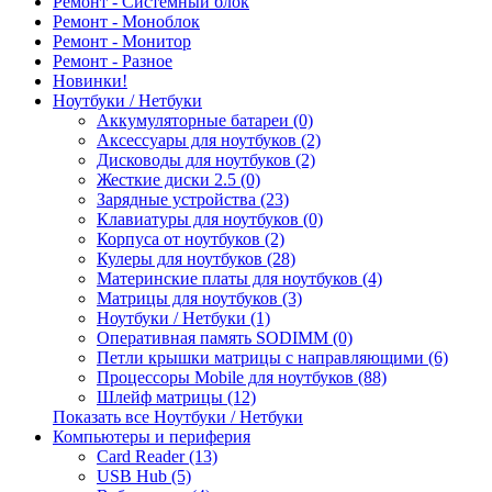
Ремонт - Системный блок
Ремонт - Моноблок
Ремонт - Монитор
Ремонт - Разное
Новинки!
Ноутбуки / Нетбуки
Аккумуляторные батареи (0)
Аксессуары для ноутбуков (2)
Дисководы для ноутбуков (2)
Жесткие диски 2.5 (0)
Зарядные устройства (23)
Клавиатуры для ноутбуков (0)
Корпуса от ноутбуков (2)
Кулеры для ноутбуков (28)
Материнские платы для ноутбуков (4)
Матрицы для ноутбуков (3)
Ноутбуки / Нетбуки (1)
Оперативная память SODIMM (0)
Петли крышки матрицы с направляющими (6)
Процессоры Mobile для ноутбуков (88)
Шлейф матрицы (12)
Показать все Ноутбуки / Нетбуки
Компьютеры и периферия
Card Reader (13)
USB Hub (5)