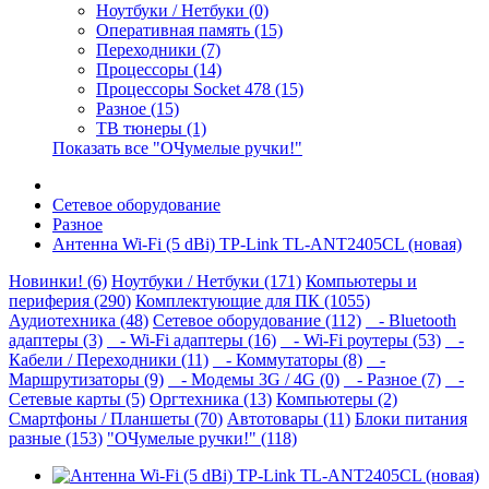
Ноутбуки / Нетбуки (0)
Оперативная память (15)
Переходники (7)
Процессоры (14)
Процессоры Socket 478 (15)
Разное (15)
ТВ тюнеры (1)
Показать все "ОЧумелые ручки!"
Сетевое оборудование
Разное
Антенна Wi-Fi (5 dBi) TP-Link TL-ANT2405CL (новая)
Новинки! (6)
Ноутбуки / Нетбуки (171)
Компьютеры и
периферия (290)
Комплектующие для ПК (1055)
Аудиотехника (48)
Сетевое оборудование (112)
- Bluetooth
адаптеры (3)
- Wi-Fi адаптеры (16)
- Wi-Fi роутеры (53)
-
Кабели / Переходники (11)
- Коммутаторы (8)
-
Маршрутизаторы (9)
- Модемы 3G / 4G (0)
- Разное (7)
-
Сетевые карты (5)
Оргтехника (13)
Компьютеры (2)
Смартфоны / Планшеты (70)
Автотовары (11)
Блоки питания
разные (153)
"ОЧумелые ручки!" (118)