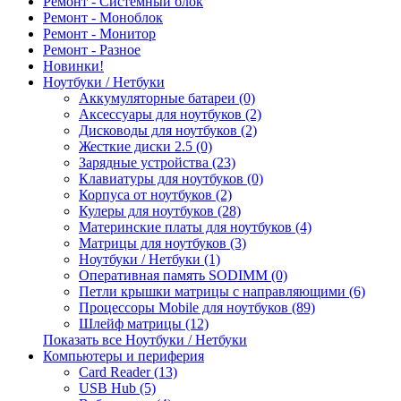
Ремонт - Системный блок
Ремонт - Моноблок
Ремонт - Монитор
Ремонт - Разное
Новинки!
Ноутбуки / Нетбуки
Аккумуляторные батареи (0)
Аксессуары для ноутбуков (2)
Дисководы для ноутбуков (2)
Жесткие диски 2.5 (0)
Зарядные устройства (23)
Клавиатуры для ноутбуков (0)
Корпуса от ноутбуков (2)
Кулеры для ноутбуков (28)
Материнские платы для ноутбуков (4)
Матрицы для ноутбуков (3)
Ноутбуки / Нетбуки (1)
Оперативная память SODIMM (0)
Петли крышки матрицы с направляющими (6)
Процессоры Mobile для ноутбуков (89)
Шлейф матрицы (12)
Показать все Ноутбуки / Нетбуки
Компьютеры и периферия
Card Reader (13)
USB Hub (5)