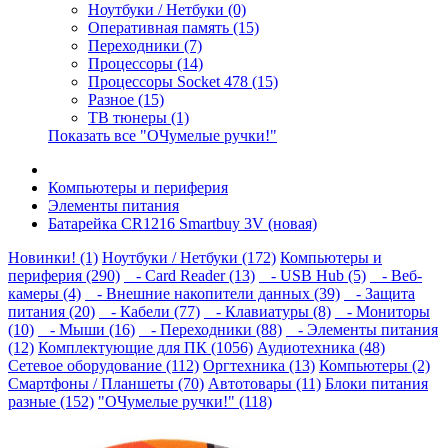
Ноутбуки / Нетбуки (0)
Оперативная память (15)
Переходники (7)
Процессоры (14)
Процессоры Socket 478 (15)
Разное (15)
ТВ тюнеры (1)
Показать все "ОЧумелые ручки!"
Компьютеры и периферия
Элементы питания
Батарейка CR1216 Smartbuy 3V (новая)
Новинки! (1)
Ноутбуки / Нетбуки (172)
Компьютеры и
периферия (290)
- Card Reader (13)
- USB Hub (5)
- Веб-
камеры (4)
- Внешние накопители данных (39)
- Защита
питания (20)
- Кабели (77)
- Клавиатуры (8)
- Мониторы
(10)
- Мыши (16)
- Переходники (88)
- Элементы питания
(12)
Комплектующие для ПК (1056)
Аудиотехника (48)
Сетевое оборудование (112)
Оргтехника (13)
Компьютеры (2)
Смартфоны / Планшеты (70)
Автотовары (11)
Блоки питания
разные (152)
"ОЧумелые ручки!" (118)