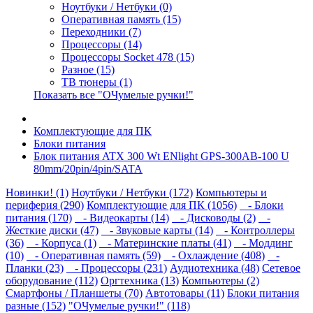
Ноутбуки / Нетбуки (0)
Оперативная память (15)
Переходники (7)
Процессоры (14)
Процессоры Socket 478 (15)
Разное (15)
ТВ тюнеры (1)
Показать все "ОЧумелые ручки!"
Комплектующие для ПК
Блоки питания
Блок питания ATX 300 Wt ENlight GPS-300AB-100 U
80mm/20pin/4pin/SATA
Новинки! (1)
Ноутбуки / Нетбуки (172)
Компьютеры и
периферия (290)
Комплектующие для ПК (1056)
- Блоки
питания (170)
- Видеокарты (14)
- Дисководы (2)
-
Жесткие диски (47)
- Звуковые карты (14)
- Контроллеры
(36)
- Корпуса (1)
- Материнские платы (41)
- Моддинг
(10)
- Оперативная память (59)
- Охлаждение (408)
-
Планки (23)
- Процессоры (231)
Аудиотехника (48)
Сетевое
оборудование (112)
Оргтехника (13)
Компьютеры (2)
Смартфоны / Планшеты (70)
Автотовары (11)
Блоки питания
разные (152)
"ОЧумелые ручки!" (118)