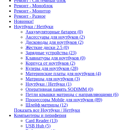
Ремонт - Системный блок
Ремонт - Моноблок
Ремонт - Монитор
Ремонт - Разное
Новинки!
Ноутбуки / Нетбуки
Аккумуляторные батареи (0)
Аксессуары для ноутбуков (2)
Дисководы для ноутбуков (2)
Жесткие диски 2.5 (0)
Зарядные устройства (23)
Клавиатуры для ноутбуков (0)
Корпуса от ноутбуков (2)
Кулеры для ноутбуков (28)
Материнские платы для ноутбуков (4)
Матрицы для ноутбуков (3)
Ноутбуки / Нетбуки (1)
Оперативная память SODIMM (0)
Петли крышки матрицы с направляющими (6)
Процессоры Mobile для ноутбуков (89)
Шлейф матрицы (12)
Показать все Ноутбуки / Нетбуки
Компьютеры и периферия
Card Reader (13)
USB Hub (5)