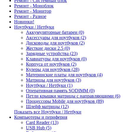
Ремонт - Системный блок
Ремонт - Моноблок
Ремонт - Монитор
Ремонт - Разное
Новинки!
Ноутбуки / Нетбуки
Аккумуляторные батареи (0)
Аксессуары для ноутбуков (2)
Дисководы для ноутбуков (2)
Жесткие диски 2.5 (0)
Зарядные устройства (23)
Клавиатуры для ноутбуков (0)
Корпуса от ноутбуков (2)
Кулеры для ноутбуков (28)
Материнские платы для ноутбуков (4)
Матрицы для ноутбуков (3)
Ноутбуки / Нетбуки (1)
Оперативная память SODIMM (0)
Петли крышки матрицы с направляющими (6)
Процессоры Mobile для ноутбуков (89)
Шлейф матрицы (12)
Показать все Ноутбуки / Нетбуки
Компьютеры и периферия
Card Reader (13)
USB Hub (5)