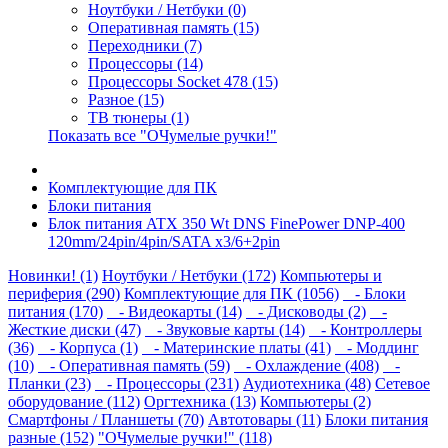
Ноутбуки / Нетбуки (0)
Оперативная память (15)
Переходники (7)
Процессоры (14)
Процессоры Socket 478 (15)
Разное (15)
ТВ тюнеры (1)
Показать все "ОЧумелые ручки!"
Комплектующие для ПК
Блоки питания
Блок питания ATX 350 Wt DNS FinePower DNP-400
120mm/24pin/4pin/SATA x3/6+2pin
Новинки! (1)
Ноутбуки / Нетбуки (172)
Компьютеры и
периферия (290)
Комплектующие для ПК (1056)
- Блоки
питания (170)
- Видеокарты (14)
- Дисководы (2)
-
Жесткие диски (47)
- Звуковые карты (14)
- Контроллеры
(36)
- Корпуса (1)
- Материнские платы (41)
- Моддинг
(10)
- Оперативная память (59)
- Охлаждение (408)
-
Планки (23)
- Процессоры (231)
Аудиотехника (48)
Сетевое
оборудование (112)
Оргтехника (13)
Компьютеры (2)
Смартфоны / Планшеты (70)
Автотовары (11)
Блоки питания
разные (152)
"ОЧумелые ручки!" (118)