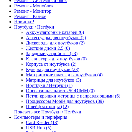
Ремонт - Системный блок
Ремонт - Моноблок
Ремонт - Монитор
Ремонт - Разное
Новинки!
Ноутбуки / Нетбуки
Аккумуляторные батареи (0)
Аксессуары для ноутбуков (2)
Дисководы для ноутбуков (2)
Жесткие диски 2.5 (0)
Зарядные устройства (23)
Клавиатуры для ноутбуков (0)
Корпуса от ноутбуков (2)
Кулеры для ноутбуков (28)
Материнские платы для ноутбуков (4)
Матрицы для ноутбуков (3)
Ноутбуки / Нетбуки (1)
Оперативная память SODIMM (0)
Петли крышки матрицы с направляющими (6)
Процессоры Mobile для ноутбуков (89)
Шлейф матрицы (12)
Показать все Ноутбуки / Нетбуки
Компьютеры и периферия
Card Reader (13)
USB Hub (5)