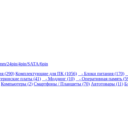
mm/24pin/4pin/SATA/6pin
я (290)
Комплектующие для ПК (1056)
- Блоки питания (170)
-
еринские платы (41)
- Моддинг (10)
- Оперативная память (5
Компьютеры (2)
Смартфоны / Планшеты (70)
Автотовары (11)
Б