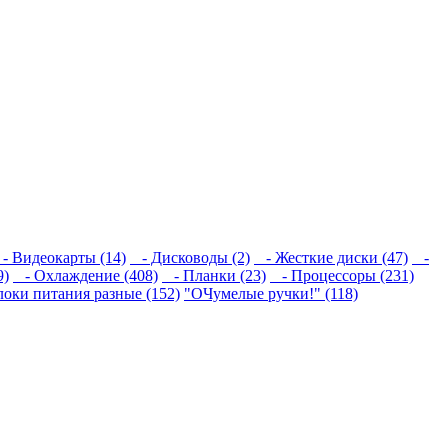
 Видеокарты (14)
- Дисководы (2)
- Жесткие диски (47)
-
9)
- Охлаждение (408)
- Планки (23)
- Процессоры (231)
локи питания разные (152)
"ОЧумелые ручки!" (118)