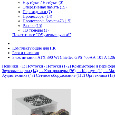
Ноутбуки / Нетбуки (0)
Оперативная память (15)
Переходники (7)
Процессоры (14)
Процессоры Socket 478 (15)
Разное (15)
ТВ тюнеры (1)
Показать все "ОЧумелые ручки!"
Комплектующие для ПК
Блоки питания
Блок питания ATX 390 Wt Chieftec GPS-400AA-101 A 120
Новинки! (1)
Ноутбуки / Нетбуки (172)
Компьютеры и перифери
Звуковые карты (14)
- Контроллеры (36)
- Корпуса (1)
- Мат
Аудиотехника (48)
Сетевое оборудование (112)
Оргтехника (13)