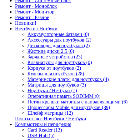
Ремонт - Системный блок
Ремонт - Моноблок
Ремонт - Монитор
Ремонт - Разное
Новинки!
Ноутбуки / Нетбуки
Аккумуляторные батареи (0)
Аксессуары для ноутбуков (2)
Дисководы для ноутбуков (2)
Жесткие диски 2.5 (0)
Зарядные устройства (23)
Клавиатуры для ноутбуков (0)
Корпуса от ноутбуков (2)
Кулеры для ноутбуков (28)
Материнские платы для ноутбуков (4)
Матрицы для ноутбуков (3)
Ноутбуки / Нетбуки (1)
Оперативная память SODIMM (0)
Петли крышки матрицы с направляющими (6)
Процессоры Mobile для ноутбуков (89)
Шлейф матрицы (12)
Показать все Ноутбуки / Нетбуки
Компьютеры и периферия
Card Reader (13)
USB Hub (5)