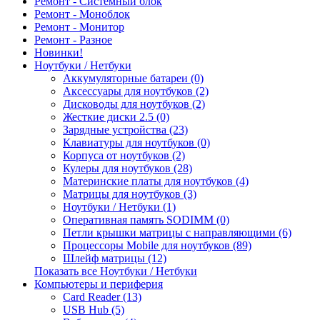
Ремонт - Системный блок
Ремонт - Моноблок
Ремонт - Монитор
Ремонт - Разное
Новинки!
Ноутбуки / Нетбуки
Аккумуляторные батареи (0)
Аксессуары для ноутбуков (2)
Дисководы для ноутбуков (2)
Жесткие диски 2.5 (0)
Зарядные устройства (23)
Клавиатуры для ноутбуков (0)
Корпуса от ноутбуков (2)
Кулеры для ноутбуков (28)
Материнские платы для ноутбуков (4)
Матрицы для ноутбуков (3)
Ноутбуки / Нетбуки (1)
Оперативная память SODIMM (0)
Петли крышки матрицы с направляющими (6)
Процессоры Mobile для ноутбуков (89)
Шлейф матрицы (12)
Показать все Ноутбуки / Нетбуки
Компьютеры и периферия
Card Reader (13)
USB Hub (5)