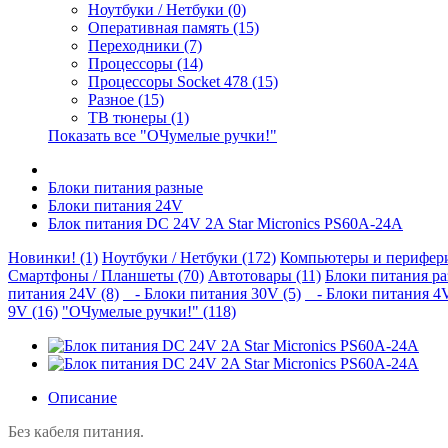
Ноутбуки / Нетбуки (0)
Оперативная память (15)
Переходники (7)
Процессоры (14)
Процессоры Socket 478 (15)
Разное (15)
ТВ тюнеры (1)
Показать все "ОЧумелые ручки!"
Блоки питания разные
Блоки питания 24V
Блок питания DC 24V 2A Star Micronics PS60A-24A
Новинки! (1)
Ноутбуки / Нетбуки (172)
Компьютеры и перифери
Смартфоны / Планшеты (70)
Автотовары (11)
Блоки питания ра
питания 24V (8)
- Блоки питания 30V (5)
- Блоки питания 4V
9V (16)
"ОЧумелые ручки!" (118)
Описание
Без кабеля питания.