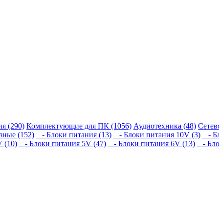
я (290)
Комплектующие для ПК (1056)
Аудиотехника (48)
Сетев
зные (152)
- Блоки питания (13)
- Блоки питания 10V (3)
- Бл
 (10)
- Блоки питания 5V (47)
- Блоки питания 6V (13)
- Бло