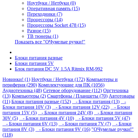
Ноутбуки / Нетбуки (0)
Оперативная память (15)
Переходники (7)
Процессоры (14)
Процессоры Socket 478 (15)
Разное (15)
ТВ тюнеры (1)
Показать все "ОЧумелые ручки!"
Блоки питания разные
Блоки питания 5V
Блок питания DC 5V 1.5A Ritmix RM-992
Новинки! (1)
Ноутбуки / Нетбуки (172)
Компьютеры и
периферия (290)
Комплектующие для ПК (1056)
Аудиотехника (48)
Сетевое оборудование (112)
Оргтехника
(13)
Компьютеры (2)
Смартфоны / Планшеты (70)
Автотовары
(11)
Блоки питания разные (152)
- Блоки питания (13)
-
Блоки питания 10V (3)
- Блоки питания 12V (22)
- Блоки
питания 15V (5)
- Блоки питания 24V (8)
- Блоки питания
30V (5)
- Блоки питания 4V (10)
- Блоки питания 5V (47)
- Блоки питания 6V (13)
- Блоки питания 7V (7)
- Блоки
питания 8V (3)
- Блоки питания 9V (16)
"ОЧумелые ручки!"
(118)