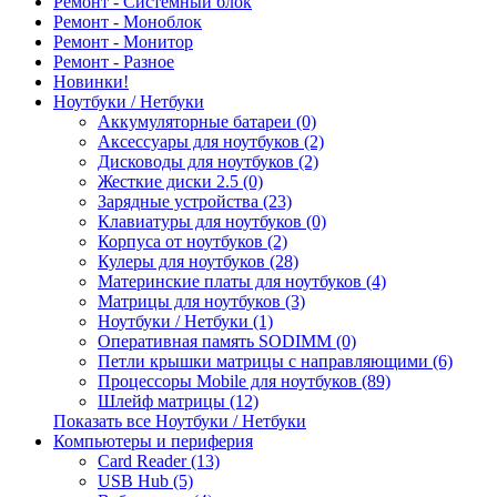
Ремонт - Системный блок
Ремонт - Моноблок
Ремонт - Монитор
Ремонт - Разное
Новинки!
Ноутбуки / Нетбуки
Аккумуляторные батареи (0)
Аксессуары для ноутбуков (2)
Дисководы для ноутбуков (2)
Жесткие диски 2.5 (0)
Зарядные устройства (23)
Клавиатуры для ноутбуков (0)
Корпуса от ноутбуков (2)
Кулеры для ноутбуков (28)
Материнские платы для ноутбуков (4)
Матрицы для ноутбуков (3)
Ноутбуки / Нетбуки (1)
Оперативная память SODIMM (0)
Петли крышки матрицы с направляющими (6)
Процессоры Mobile для ноутбуков (89)
Шлейф матрицы (12)
Показать все Ноутбуки / Нетбуки
Компьютеры и периферия
Card Reader (13)
USB Hub (5)