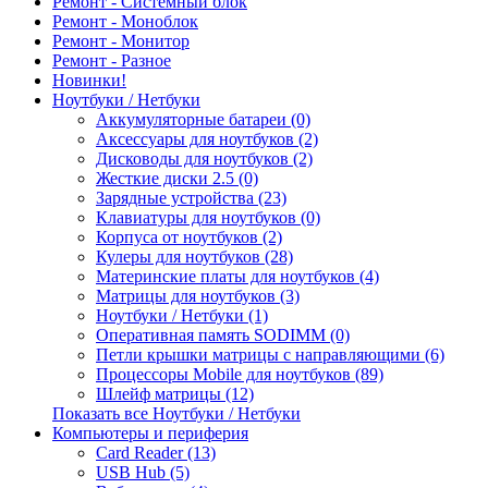
Ремонт - Системный блок
Ремонт - Моноблок
Ремонт - Монитор
Ремонт - Разное
Новинки!
Ноутбуки / Нетбуки
Аккумуляторные батареи (0)
Аксессуары для ноутбуков (2)
Дисководы для ноутбуков (2)
Жесткие диски 2.5 (0)
Зарядные устройства (23)
Клавиатуры для ноутбуков (0)
Корпуса от ноутбуков (2)
Кулеры для ноутбуков (28)
Материнские платы для ноутбуков (4)
Матрицы для ноутбуков (3)
Ноутбуки / Нетбуки (1)
Оперативная память SODIMM (0)
Петли крышки матрицы с направляющими (6)
Процессоры Mobile для ноутбуков (89)
Шлейф матрицы (12)
Показать все Ноутбуки / Нетбуки
Компьютеры и периферия
Card Reader (13)
USB Hub (5)