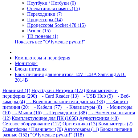
Ноутбуки / Нетбуки (0)
Оперативная память (15)
Переходники (7)
Процессоры (14)
Процессоры Socket 478 (15)
Разное (15)
ТВ тюнеры (1)
Показать все "ОЧумелые ручки!"
Компьютеры и периферия
Мониторы
Блоки питания
Блок питания для монитора 14V 1.43A Samsung AD-
2014B
Новинки! (1)
Ноутбуки / Нетбуки (172)
Компьютеры и
периферия (290)
- Card Reader (13)
- USB Hub (5)
- Веб-
камеры (4)
- Внешние накопители данных (39)
- Защита
питания (20)
- Кабели (77)
- Клавиатуры (8)
- Мониторы
(10)
- Мыши (16)
- Переходники (88)
- Элементы питания
(12)
Комплектующие для ПК (1056)
Аудиотехника (48)
Сетевое оборудование (112)
Оргтехника (13)
Компьютеры (2)
Смартфоны / Планшеты (70)
Автотовары (11)
Блоки питания
разные (152)
"ОЧумелые ручки!" (118)