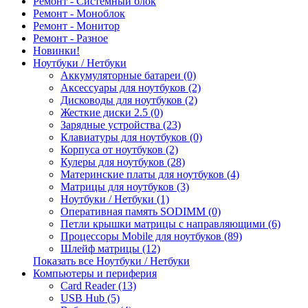
Ремонт - Системный блок
Ремонт - Моноблок
Ремонт - Монитор
Ремонт - Разное
Новинки!
Ноутбуки / Нетбуки
Аккумуляторные батареи (0)
Аксессуары для ноутбуков (2)
Дисководы для ноутбуков (2)
Жесткие диски 2.5 (0)
Зарядные устройства (23)
Клавиатуры для ноутбуков (0)
Корпуса от ноутбуков (2)
Кулеры для ноутбуков (28)
Материнские платы для ноутбуков (4)
Матрицы для ноутбуков (3)
Ноутбуки / Нетбуки (1)
Оперативная память SODIMM (0)
Петли крышки матрицы с направляющими (6)
Процессоры Mobile для ноутбуков (89)
Шлейф матрицы (12)
Показать все Ноутбуки / Нетбуки
Компьютеры и периферия
Card Reader (13)
USB Hub (5)