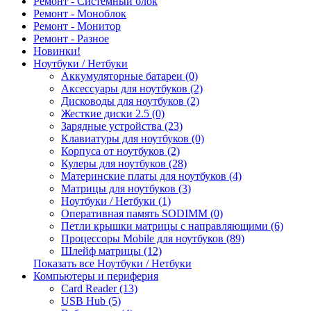
Ремонт - Системный блок
Ремонт - Моноблок
Ремонт - Монитор
Ремонт - Разное
Новинки!
Ноутбуки / Нетбуки
Аккумуляторные батареи (0)
Аксессуары для ноутбуков (2)
Дисководы для ноутбуков (2)
Жесткие диски 2.5 (0)
Зарядные устройства (23)
Клавиатуры для ноутбуков (0)
Корпуса от ноутбуков (2)
Кулеры для ноутбуков (28)
Материнские платы для ноутбуков (4)
Матрицы для ноутбуков (3)
Ноутбуки / Нетбуки (1)
Оперативная память SODIMM (0)
Петли крышки матрицы с направляющими (6)
Процессоры Mobile для ноутбуков (89)
Шлейф матрицы (12)
Показать все Ноутбуки / Нетбуки
Компьютеры и периферия
Card Reader (13)
USB Hub (5)