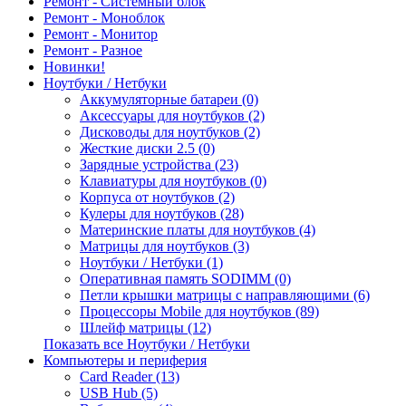
Ремонт - Системный блок
Ремонт - Моноблок
Ремонт - Монитор
Ремонт - Разное
Новинки!
Ноутбуки / Нетбуки
Аккумуляторные батареи (0)
Аксессуары для ноутбуков (2)
Дисководы для ноутбуков (2)
Жесткие диски 2.5 (0)
Зарядные устройства (23)
Клавиатуры для ноутбуков (0)
Корпуса от ноутбуков (2)
Кулеры для ноутбуков (28)
Материнские платы для ноутбуков (4)
Матрицы для ноутбуков (3)
Ноутбуки / Нетбуки (1)
Оперативная память SODIMM (0)
Петли крышки матрицы с направляющими (6)
Процессоры Mobile для ноутбуков (89)
Шлейф матрицы (12)
Показать все Ноутбуки / Нетбуки
Компьютеры и периферия
Card Reader (13)
USB Hub (5)