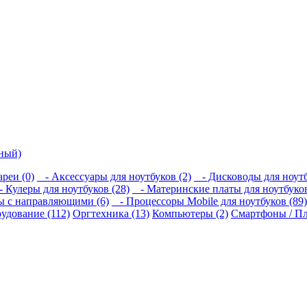
ьный)
реи (0)
- Аксессуары для ноутбуков (2)
- Дисководы для ноутб
 Кулеры для ноутбуков (28)
- Материнские платы для ноутбуков
 с направляющими (6)
- Процессоры Mobile для ноутбуков (89)
удование (112)
Оргтехника (13)
Компьютеры (2)
Смартфоны / Пл