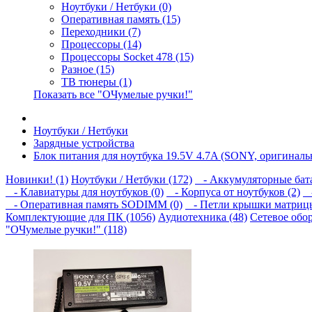
Ноутбуки / Нетбуки (0)
Оперативная память (15)
Переходники (7)
Процессоры (14)
Процессоры Socket 478 (15)
Разное (15)
ТВ тюнеры (1)
Показать все "ОЧумелые ручки!"
Ноутбуки / Нетбуки
Зарядные устройства
Блок питания для ноутбука 19.5V 4.7A (SONY, оригинал
Новинки! (1)
Ноутбуки / Нетбуки (172)
- Аккумуляторные бата
- Клавиатуры для ноутбуков (0)
- Корпуса от ноутбуков (2)
-
- Оперативная память SODIMM (0)
- Петли крышки матрицы
Комплектующие для ПК (1056)
Аудиотехника (48)
Сетевое обор
"ОЧумелые ручки!" (118)