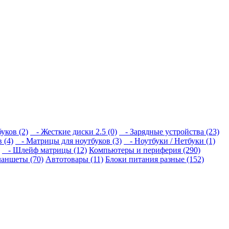
уков (2)
- Жесткие диски 2.5 (0)
- Зарядные устройства (23)
 (4)
- Матрицы для ноутбуков (3)
- Ноутбуки / Нетбуки (1)
- Шлейф матрицы (12)
Компьютеры и периферия (290)
аншеты (70)
Автотовары (11)
Блоки питания разные (152)