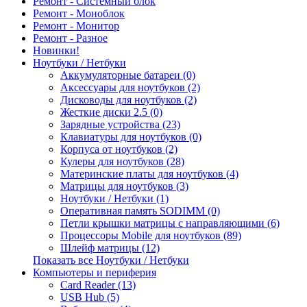
Ремонт - Системный блок
Ремонт - Моноблок
Ремонт - Монитор
Ремонт - Разное
Новинки!
Ноутбуки / Нетбуки
Аккумуляторные батареи (0)
Аксессуары для ноутбуков (2)
Дисководы для ноутбуков (2)
Жесткие диски 2.5 (0)
Зарядные устройства (23)
Клавиатуры для ноутбуков (0)
Корпуса от ноутбуков (2)
Кулеры для ноутбуков (28)
Материнские платы для ноутбуков (4)
Матрицы для ноутбуков (3)
Ноутбуки / Нетбуки (1)
Оперативная память SODIMM (0)
Петли крышки матрицы с направляющими (6)
Процессоры Mobile для ноутбуков (89)
Шлейф матрицы (12)
Показать все Ноутбуки / Нетбуки
Компьютеры и периферия
Card Reader (13)
USB Hub (5)