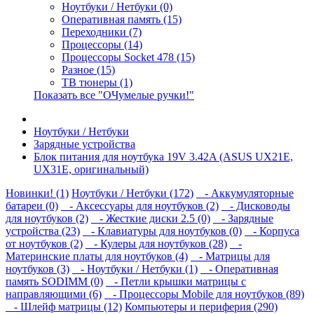
Ноутбуки / Нетбуки (0)
Оперативная память (15)
Переходники (7)
Процессоры (14)
Процессоры Socket 478 (15)
Разное (15)
ТВ тюнеры (1)
Показать все "ОЧумелые ручки!"
Ноутбуки / Нетбуки
Зарядные устройства
Блок питания для ноутбука 19V 3.42A (ASUS UX21E,
UX31E, оригинальный)
Новинки! (1)
Ноутбуки / Нетбуки (172)
- Аккумуляторные
батареи (0)
- Аксессуары для ноутбуков (2)
- Дисководы
для ноутбуков (2)
- Жесткие диски 2.5 (0)
- Зарядные
устройства (23)
- Клавиатуры для ноутбуков (0)
- Корпуса
от ноутбуков (2)
- Кулеры для ноутбуков (28)
-
Материнские платы для ноутбуков (4)
- Матрицы для
ноутбуков (3)
- Ноутбуки / Нетбуки (1)
- Оперативная
память SODIMM (0)
- Петли крышки матрицы с
направляющими (6)
- Процессоры Mobile для ноутбуков (89)
- Шлейф матрицы (12)
Компьютеры и периферия (290)