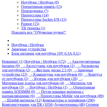
Ноутбуки / Нетбуки (0)
Оперативная память (15)
Переходники (7)
Процессоры (14)
Процессоры Socket 478 (15)
Разное (15)
ТВ тюнеры (1)
Показать все "ОЧумелые ручки!"
Ноутбуки / Нетбуки
Зарядные устройства
Блок питания для ноутбука 19V 6.3A (LG)
Новинки! (1)
Ноутбуки / Нетбуки (172)
- Аккумуляторные
батареи (0)
- Аксессуары для ноутбуков (2)
- Дисководы
для ноутбуков (2)
- Жесткие диски 2.5 (0)
- Зарядные
устройства (23)
- Клавиатуры для ноутбуков (0)
- Корпуса
от ноутбуков (2)
- Кулеры для ноутбуков (28)
-
Материнские платы для ноутбуков (4)
- Матрицы для
ноутбуков (3)
- Ноутбуки / Нетбуки (1)
- Оперативная
память SODIMM (0)
- Петли крышки матрицы с
направляющими (6)
- Процессоры Mobile для ноутбуков (89)
- Шлейф матрицы (12)
Компьютеры и периферия (290)
Комплектующие для ПК (1056)
Аудиотехника (48)
Сетевое