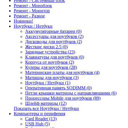
Ремонт - Системный блок
Ремонт - Моноблок
Ремонт - Монитор
Ремонт - Разное
Новинки!
Ноутбуки / Нетбуки
Аккумуляторные батареи (0)
Аксессуары для ноутбуков (2)
Дисководы для ноутбуков (2)
Жесткие диски 2.5 (0)
Зарядные устройства (23)
Клавиатуры для ноутбуков (0)
Корпуса от ноутбуков (2)
Кулеры для ноутбуков (28)
Материнские платы для ноутбуков (4)
Матрицы для ноутбуков (3)
Ноутбуки / Нетбуки (1)
Оперативная память SODIMM (0)
Петли крышки матрицы с направляющими (6)
Процессоры Mobile для ноутбуков (89)
Шлейф матрицы (12)
Показать все Ноутбуки / Нетбуки
Компьютеры и периферия
Card Reader (13)
USB Hub (5)