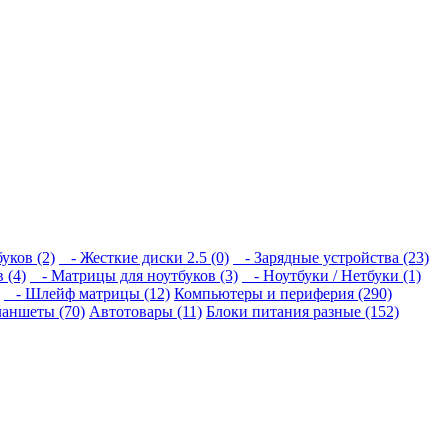
уков (2)
- Жесткие диски 2.5 (0)
- Зарядные устройства (23)
 (4)
- Матрицы для ноутбуков (3)
- Ноутбуки / Нетбуки (1)
- Шлейф матрицы (12)
Компьютеры и периферия (290)
аншеты (70)
Автотовары (11)
Блоки питания разные (152)