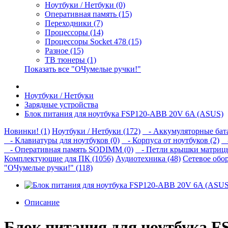
Ноутбуки / Нетбуки (0)
Оперативная память (15)
Переходники (7)
Процессоры (14)
Процессоры Socket 478 (15)
Разное (15)
ТВ тюнеры (1)
Показать все "ОЧумелые ручки!"
Ноутбуки / Нетбуки
Зарядные устройства
Блок питания для ноутбука FSP120-ABB 20V 6A (ASUS)
Новинки! (1)
Ноутбуки / Нетбуки (172)
- Аккумуляторные бата
- Клавиатуры для ноутбуков (0)
- Корпуса от ноутбуков (2)
-
- Оперативная память SODIMM (0)
- Петли крышки матрицы
Комплектующие для ПК (1056)
Аудиотехника (48)
Сетевое обор
"ОЧумелые ручки!" (118)
Описание
Блок питания для ноутбука F