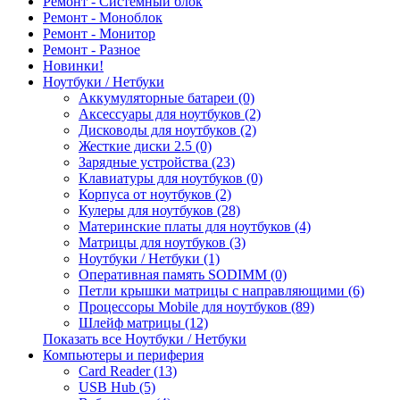
Ремонт - Системный блок
Ремонт - Моноблок
Ремонт - Монитор
Ремонт - Разное
Новинки!
Ноутбуки / Нетбуки
Аккумуляторные батареи (0)
Аксессуары для ноутбуков (2)
Дисководы для ноутбуков (2)
Жесткие диски 2.5 (0)
Зарядные устройства (23)
Клавиатуры для ноутбуков (0)
Корпуса от ноутбуков (2)
Кулеры для ноутбуков (28)
Материнские платы для ноутбуков (4)
Матрицы для ноутбуков (3)
Ноутбуки / Нетбуки (1)
Оперативная память SODIMM (0)
Петли крышки матрицы с направляющими (6)
Процессоры Mobile для ноутбуков (89)
Шлейф матрицы (12)
Показать все Ноутбуки / Нетбуки
Компьютеры и периферия
Card Reader (13)
USB Hub (5)