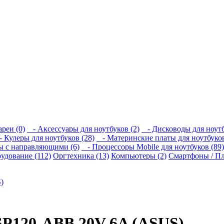
реи (0)
- Аксессуары для ноутбуков (2)
- Дисководы для ноутб
 Кулеры для ноутбуков (28)
- Материнские платы для ноутбуков
 с направляющими (6)
- Процессоры Mobile для ноутбуков (89)
удование (112)
Оргтехника (13)
Компьютеры (2)
Смартфоны / Пл
SP120-ABB 20V 6A (ASUS)