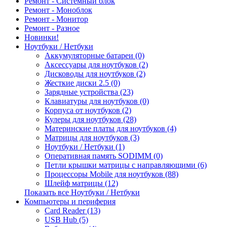
Ремонт - Системный блок
Ремонт - Моноблок
Ремонт - Монитор
Ремонт - Разное
Новинки!
Ноутбуки / Нетбуки
Аккумуляторные батареи (0)
Аксессуары для ноутбуков (2)
Дисководы для ноутбуков (2)
Жесткие диски 2.5 (0)
Зарядные устройства (23)
Клавиатуры для ноутбуков (0)
Корпуса от ноутбуков (2)
Кулеры для ноутбуков (28)
Материнские платы для ноутбуков (4)
Матрицы для ноутбуков (3)
Ноутбуки / Нетбуки (1)
Оперативная память SODIMM (0)
Петли крышки матрицы с направляющими (6)
Процессоры Mobile для ноутбуков (88)
Шлейф матрицы (12)
Показать все Ноутбуки / Нетбуки
Компьютеры и периферия
Card Reader (13)
USB Hub (5)