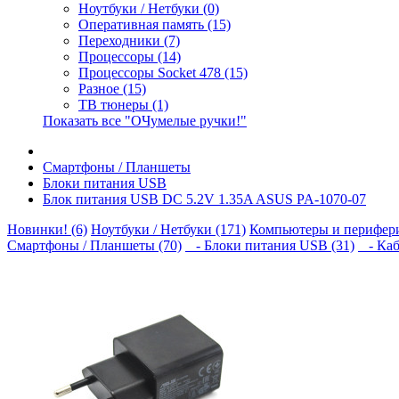
Ноутбуки / Нетбуки (0)
Оперативная память (15)
Переходники (7)
Процессоры (14)
Процессоры Socket 478 (15)
Разное (15)
ТВ тюнеры (1)
Показать все "ОЧумелые ручки!"
Смартфоны / Планшеты
Блоки питания USB
Блок питания USB DC 5.2V 1.35A ASUS PA-1070-07
Новинки! (6)
Ноутбуки / Нетбуки (171)
Компьютеры и перифери
Смартфоны / Планшеты (70)
- Блоки питания USB (31)
- Каб