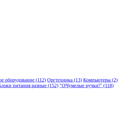
ое оборудование (112)
Оргтехника (13)
Компьютеры (2)
Блоки питания разные (152)
"ОЧумелые ручки!" (118)