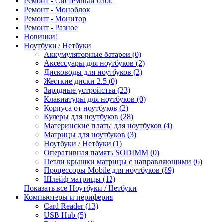
Ремонт - Системный блок
Ремонт - Моноблок
Ремонт - Монитор
Ремонт - Разное
Новинки!
Ноутбуки / Нетбуки
Аккумуляторные батареи (0)
Аксессуары для ноутбуков (2)
Дисководы для ноутбуков (2)
Жесткие диски 2.5 (0)
Зарядные устройства (23)
Клавиатуры для ноутбуков (0)
Корпуса от ноутбуков (2)
Кулеры для ноутбуков (28)
Материнские платы для ноутбуков (4)
Матрицы для ноутбуков (3)
Ноутбуки / Нетбуки (1)
Оперативная память SODIMM (0)
Петли крышки матрицы с направляющими (6)
Процессоры Mobile для ноутбуков (89)
Шлейф матрицы (12)
Показать все Ноутбуки / Нетбуки
Компьютеры и периферия
Card Reader (13)
USB Hub (5)