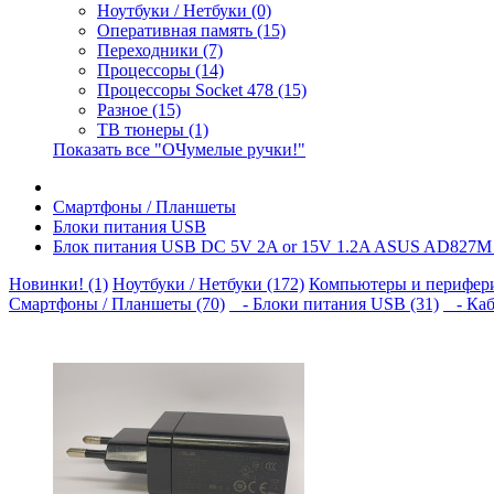
Ноутбуки / Нетбуки (0)
Оперативная память (15)
Переходники (7)
Процессоры (14)
Процессоры Socket 478 (15)
Разное (15)
ТВ тюнеры (1)
Показать все "ОЧумелые ручки!"
Смартфоны / Планшеты
Блоки питания USB
Блок питания USB DC 5V 2A or 15V 1.2A ASUS AD827M F
Новинки! (1)
Ноутбуки / Нетбуки (172)
Компьютеры и перифери
Смартфоны / Планшеты (70)
- Блоки питания USB (31)
- Каб