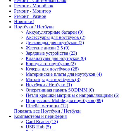
Ремонт - Системный блок
Ремонт - Моноблок
Ремонт - Монитор
Ремонт - Разное
Новинки!
Ноутбуки / Нетбуки
Аккумуляторные батареи (0)
Аксессуары для ноутбуков (2)
Дисководы для ноутбуков (2)
Жесткие диски 2.5 (0)
Зарядные устройства (23)
Клавиатуры для ноутбуков (0)
Корпуса от ноутбуков (2)
Кулеры для ноутбуков (28)
Материнские платы для ноутбуков (4)
Матрицы для ноутбуков (3)
Ноутбуки / Нетбуки (1)
Оперативная память SODIMM (0)
Петли крышки матрицы с направляющими (6)
Процессоры Mobile для ноутбуков (89)
Шлейф матрицы (12)
Показать все Ноутбуки / Нетбуки
Компьютеры и периферия
Card Reader (13)
USB Hub (5)