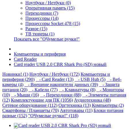
Ноутбуки / Нетбуки (0)
Оперативная память (15)
Переходники (7)
Процессоры (14)
Процессоры Socket 478 (15)
Разное (15)
ТВ тюнеры (1)
Показать все "ОЧумелые ручки!"
Компьютеры и периферия
Card Reader
Card reader USB 2.0 CBR Shark Pro (SD) новый
Новинки! (1)
Ноутбуки / Нетбуки (172)
Компьютеры и
периферия (290)
- Card Reader (13)
- USB Hub (5)
- Веб-
камеры (4)
- Внешние накопители данных (39)
- Защита
питания (20)
- Кабели (77)
- Клавиатуры (8)
- Мониторы
(10)
- Мыши (16)
- Переходники (88)
- Элементы питания
(12)
Комплектующие для ПК (1056)
Аудиотехника (48)
Сетевое оборудование (112)
Оргтехника (13)
Компьютеры (2)
Смартфоны / Планшеты (70)
Автотовары (11)
Блоки питания
разные (152)
"ОЧумелые ручки!" (118)