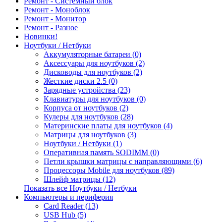
Ремонт - Системный блок
Ремонт - Моноблок
Ремонт - Монитор
Ремонт - Разное
Новинки!
Ноутбуки / Нетбуки
Аккумуляторные батареи (0)
Аксессуары для ноутбуков (2)
Дисководы для ноутбуков (2)
Жесткие диски 2.5 (0)
Зарядные устройства (23)
Клавиатуры для ноутбуков (0)
Корпуса от ноутбуков (2)
Кулеры для ноутбуков (28)
Материнские платы для ноутбуков (4)
Матрицы для ноутбуков (3)
Ноутбуки / Нетбуки (1)
Оперативная память SODIMM (0)
Петли крышки матрицы с направляющими (6)
Процессоры Mobile для ноутбуков (89)
Шлейф матрицы (12)
Показать все Ноутбуки / Нетбуки
Компьютеры и периферия
Card Reader (13)
USB Hub (5)