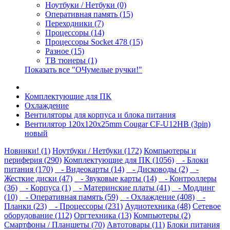
Ноутбуки / Нетбуки (0)
Оперативная память (15)
Переходники (7)
Процессоры (14)
Процессоры Socket 478 (15)
Разное (15)
ТВ тюнеры (1)
Показать все "ОЧумелые ручки!"
Комплектующие для ПК
Охлаждение
Вентиляторы для корпуса и блока питания
Вентилятор 120x120x25mm Cougar CF-U12HB (3pin)
новый
Новинки! (1)
Ноутбуки / Нетбуки (172)
Компьютеры и
периферия (290)
Комплектующие для ПК (1056)
- Блоки
питания (170)
- Видеокарты (14)
- Дисководы (2)
-
Жесткие диски (47)
- Звуковые карты (14)
- Контроллеры
(36)
- Корпуса (1)
- Материнские платы (41)
- Моддинг
(10)
- Оперативная память (59)
- Охлаждение (408)
-
Планки (23)
- Процессоры (231)
Аудиотехника (48)
Сетевое
оборудование (112)
Оргтехника (13)
Компьютеры (2)
Смартфоны / Планшеты (70)
Автотовары (11)
Блоки питания