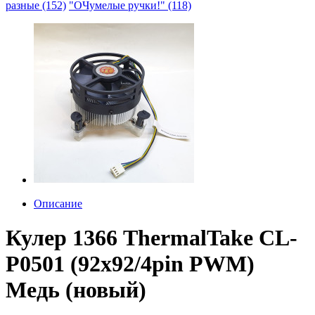
разные (152)
"ОЧумелые ручки!" (118)
Описание
Кулер 1366 ThermalTake CL-
P0501 (92x92/4pin PWM)
Медь (новый)