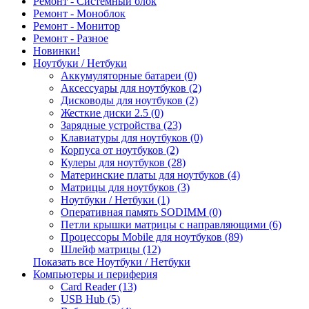
Ремонт - Системный блок
Ремонт - Моноблок
Ремонт - Монитор
Ремонт - Разное
Новинки!
Ноутбуки / Нетбуки
Аккумуляторные батареи (0)
Аксессуары для ноутбуков (2)
Дисководы для ноутбуков (2)
Жесткие диски 2.5 (0)
Зарядные устройства (23)
Клавиатуры для ноутбуков (0)
Корпуса от ноутбуков (2)
Кулеры для ноутбуков (28)
Материнские платы для ноутбуков (4)
Матрицы для ноутбуков (3)
Ноутбуки / Нетбуки (1)
Оперативная память SODIMM (0)
Петли крышки матрицы с направляющими (6)
Процессоры Mobile для ноутбуков (89)
Шлейф матрицы (12)
Показать все Ноутбуки / Нетбуки
Компьютеры и периферия
Card Reader (13)
USB Hub (5)