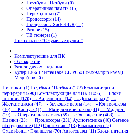
Ноутбуки / Нетбуки (0)
Оперативная память (15)
Переходники (7)
Процессоры (14)
Процессоры Socket 478 (15)
Разное (15)
ТВ тюнеры (1)
Показать все "ОЧумелые ручки!"
Комплектующие для ПК
Охлаждение
Разное для охлаждения
Кулер 1366 ThermalTake CL-P0501 (92x92/4pin PWM)
Медь (новый)
Новинки! (1)
Ноутбуки / Нетбуки (172)
Компьютеры и
периферия (290)
Комплектующие для ПК (1056)
- Блоки
питания (170)
- Видеокарты (14)
- Дисководы (2)
-
Жесткие диски (47)
- Звуковые карты (14)
- Контроллеры
(36)
- Корпуса (1)
- Материнские платы (41)
- Моддинг
(10)
- Оперативная память (59)
- Охлаждение (408)
-
Планки (23)
- Процессоры (231)
Аудиотехника (48)
Сетевое
оборудование (112)
Оргтехника (13)
Компьютеры (2)
Смартфоны / Планшеты (70)
Автотовары (11)
Блоки питания