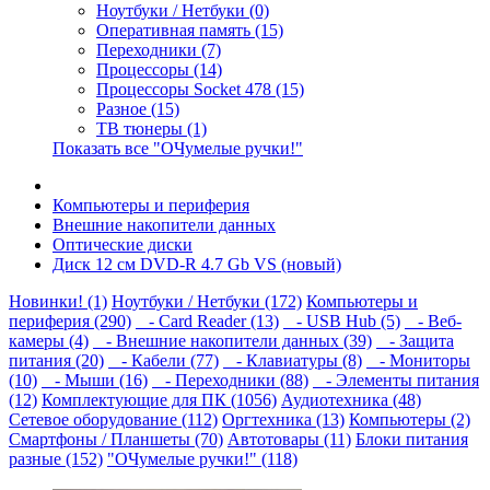
Ноутбуки / Нетбуки (0)
Оперативная память (15)
Переходники (7)
Процессоры (14)
Процессоры Socket 478 (15)
Разное (15)
ТВ тюнеры (1)
Показать все "ОЧумелые ручки!"
Компьютеры и периферия
Внешние накопители данных
Оптические диски
Диск 12 см DVD-R 4.7 Gb VS (новый)
Новинки! (1)
Ноутбуки / Нетбуки (172)
Компьютеры и
периферия (290)
- Card Reader (13)
- USB Hub (5)
- Веб-
камеры (4)
- Внешние накопители данных (39)
- Защита
питания (20)
- Кабели (77)
- Клавиатуры (8)
- Мониторы
(10)
- Мыши (16)
- Переходники (88)
- Элементы питания
(12)
Комплектующие для ПК (1056)
Аудиотехника (48)
Сетевое оборудование (112)
Оргтехника (13)
Компьютеры (2)
Смартфоны / Планшеты (70)
Автотовары (11)
Блоки питания
разные (152)
"ОЧумелые ручки!" (118)