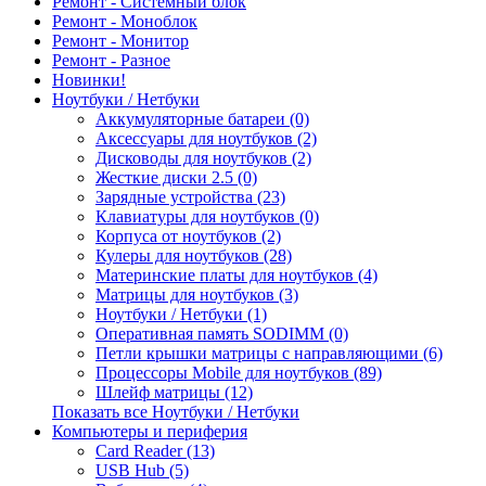
Ремонт - Системный блок
Ремонт - Моноблок
Ремонт - Монитор
Ремонт - Разное
Новинки!
Ноутбуки / Нетбуки
Аккумуляторные батареи (0)
Аксессуары для ноутбуков (2)
Дисководы для ноутбуков (2)
Жесткие диски 2.5 (0)
Зарядные устройства (23)
Клавиатуры для ноутбуков (0)
Корпуса от ноутбуков (2)
Кулеры для ноутбуков (28)
Материнские платы для ноутбуков (4)
Матрицы для ноутбуков (3)
Ноутбуки / Нетбуки (1)
Оперативная память SODIMM (0)
Петли крышки матрицы с направляющими (6)
Процессоры Mobile для ноутбуков (89)
Шлейф матрицы (12)
Показать все Ноутбуки / Нетбуки
Компьютеры и периферия
Card Reader (13)
USB Hub (5)