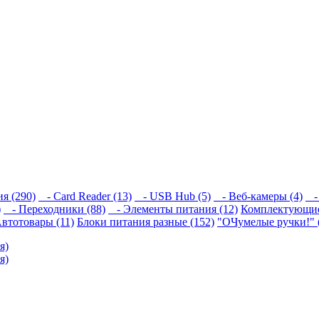
я (290)
- Card Reader (13)
- USB Hub (5)
- Веб-камеры (4)
- 
)
- Переходники (88)
- Элементы питания (12)
Комплектующие
втотовары (11)
Блоки питания разные (152)
"ОЧумелые ручки!" 