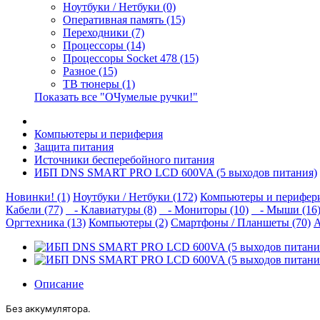
Ноутбуки / Нетбуки (0)
Оперативная память (15)
Переходники (7)
Процессоры (14)
Процессоры Socket 478 (15)
Разное (15)
ТВ тюнеры (1)
Показать все "ОЧумелые ручки!"
Компьютеры и периферия
Защита питания
Источники бесперебойного питания
ИБП DNS SMART PRO LCD 600VA (5 выходов питания)
Новинки! (1)
Ноутбуки / Нетбуки (172)
Компьютеры и перифери
Кабели (77)
- Клавиатуры (8)
- Мониторы (10)
- Мыши (16
Оргтехника (13)
Компьютеры (2)
Смартфоны / Планшеты (70)
А
Описание
Без аккумулятора.