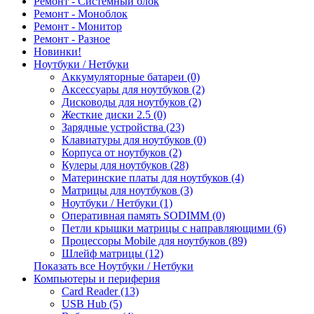
Ремонт - Системный блок
Ремонт - Моноблок
Ремонт - Монитор
Ремонт - Разное
Новинки!
Ноутбуки / Нетбуки
Аккумуляторные батареи (0)
Аксессуары для ноутбуков (2)
Дисководы для ноутбуков (2)
Жесткие диски 2.5 (0)
Зарядные устройства (23)
Клавиатуры для ноутбуков (0)
Корпуса от ноутбуков (2)
Кулеры для ноутбуков (28)
Материнские платы для ноутбуков (4)
Матрицы для ноутбуков (3)
Ноутбуки / Нетбуки (1)
Оперативная память SODIMM (0)
Петли крышки матрицы с направляющими (6)
Процессоры Mobile для ноутбуков (89)
Шлейф матрицы (12)
Показать все Ноутбуки / Нетбуки
Компьютеры и периферия
Card Reader (13)
USB Hub (5)