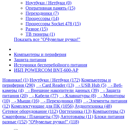
Ноутбуки / Нетбуки (0)
Оперативная память (15)
Переходники (7)
Процессоры (14)
Процессоры Socket 478 (15)
Разное (15)
ТВ тюнеры (1)
Показать все "ОЧумелые ручки!"
Компьютеры и периферия
Защита питания
Источники бесперебойного питания
ИБП POWERCOM BNT-600-AP
Новинки! (1)
Ноутбуки / Нетбуки (172)
Компьютеры и
периферия (290)
- Card Reader (13)
- USB Hub (5)
- Веб-
камеры (4)
- Внешние накопители данных (39)
- Защита
питания (20)
- Кабели (77)
- Клавиатуры (8)
- Мониторы
(10)
- Мыши (16)
- Переходники (88)
- Элементы питания
(12)
Комплектующие для ПК (1056)
Аудиотехника (48)
Сетевое оборудование (112)
Оргтехника (13)
Компьютеры (2)
Смартфоны / Планшеты (70)
Автотовары (11)
Блоки питания
разные (152)
"ОЧумелые ручки!" (118)