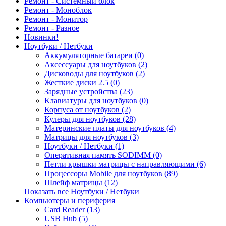
Ремонт - Системный блок
Ремонт - Моноблок
Ремонт - Монитор
Ремонт - Разное
Новинки!
Ноутбуки / Нетбуки
Аккумуляторные батареи (0)
Аксессуары для ноутбуков (2)
Дисководы для ноутбуков (2)
Жесткие диски 2.5 (0)
Зарядные устройства (23)
Клавиатуры для ноутбуков (0)
Корпуса от ноутбуков (2)
Кулеры для ноутбуков (28)
Материнские платы для ноутбуков (4)
Матрицы для ноутбуков (3)
Ноутбуки / Нетбуки (1)
Оперативная память SODIMM (0)
Петли крышки матрицы с направляющими (6)
Процессоры Mobile для ноутбуков (89)
Шлейф матрицы (12)
Показать все Ноутбуки / Нетбуки
Компьютеры и периферия
Card Reader (13)
USB Hub (5)