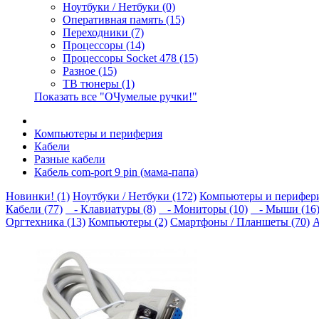
Ноутбуки / Нетбуки (0)
Оперативная память (15)
Переходники (7)
Процессоры (14)
Процессоры Socket 478 (15)
Разное (15)
ТВ тюнеры (1)
Показать все "ОЧумелые ручки!"
Компьютеры и периферия
Кабели
Разные кабели
Кабель com-port 9 pin (мама-папа)
Новинки! (1)
Ноутбуки / Нетбуки (172)
Компьютеры и перифери
Кабели (77)
- Клавиатуры (8)
- Мониторы (10)
- Мыши (16
Оргтехника (13)
Компьютеры (2)
Смартфоны / Планшеты (70)
А