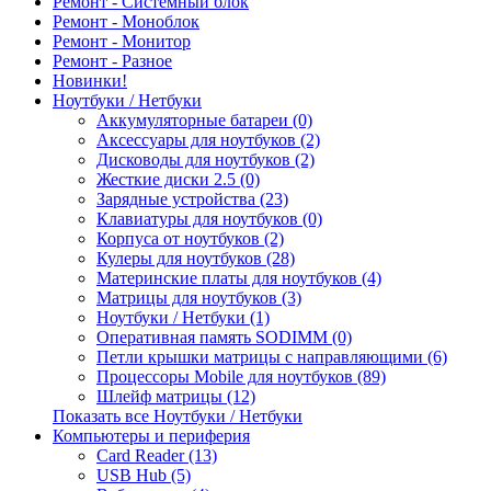
Ремонт - Системный блок
Ремонт - Моноблок
Ремонт - Монитор
Ремонт - Разное
Новинки!
Ноутбуки / Нетбуки
Аккумуляторные батареи (0)
Аксессуары для ноутбуков (2)
Дисководы для ноутбуков (2)
Жесткие диски 2.5 (0)
Зарядные устройства (23)
Клавиатуры для ноутбуков (0)
Корпуса от ноутбуков (2)
Кулеры для ноутбуков (28)
Материнские платы для ноутбуков (4)
Матрицы для ноутбуков (3)
Ноутбуки / Нетбуки (1)
Оперативная память SODIMM (0)
Петли крышки матрицы с направляющими (6)
Процессоры Mobile для ноутбуков (89)
Шлейф матрицы (12)
Показать все Ноутбуки / Нетбуки
Компьютеры и периферия
Card Reader (13)
USB Hub (5)