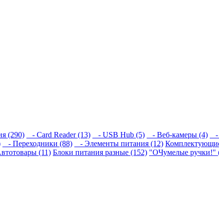
я (290)
- Card Reader (13)
- USB Hub (5)
- Веб-камеры (4)
- 
)
- Переходники (88)
- Элементы питания (12)
Комплектующие
втотовары (11)
Блоки питания разные (152)
"ОЧумелые ручки!" 