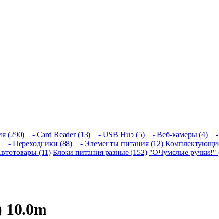
я (290)
- Card Reader (13)
- USB Hub (5)
- Веб-камеры (4)
- 
)
- Переходники (88)
- Элементы питания (12)
Комплектующие
втотовары (11)
Блоки питания разные (152)
"ОЧумелые ручки!" 
) 10.0m