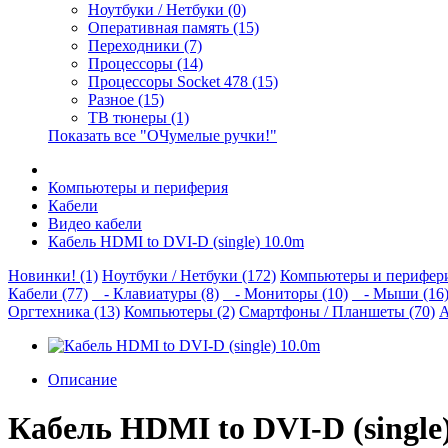
Ноутбуки / Нетбуки (0)
Оперативная память (15)
Переходники (7)
Процессоры (14)
Процессоры Socket 478 (15)
Разное (15)
ТВ тюнеры (1)
Показать все "ОЧумелые ручки!"
Компьютеры и периферия
Кабели
Видео кабели
Кабель HDMI to DVI-D (single) 10.0m
Новинки! (1)
Ноутбуки / Нетбуки (172)
Компьютеры и перифери
Кабели (77)
- Клавиатуры (8)
- Мониторы (10)
- Мыши (16
Оргтехника (13)
Компьютеры (2)
Смартфоны / Планшеты (70)
А
Описание
Кабель HDMI to DVI-D (single