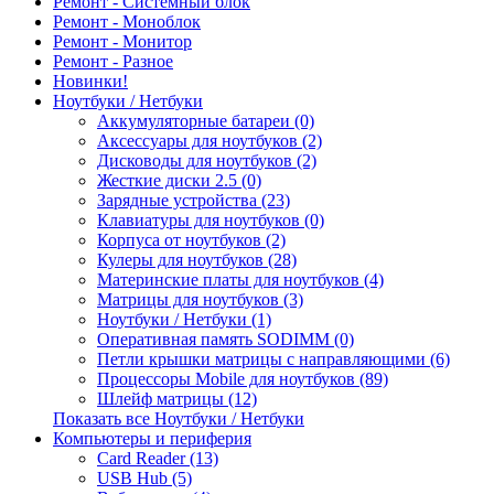
Ремонт - Системный блок
Ремонт - Моноблок
Ремонт - Монитор
Ремонт - Разное
Новинки!
Ноутбуки / Нетбуки
Аккумуляторные батареи (0)
Аксессуары для ноутбуков (2)
Дисководы для ноутбуков (2)
Жесткие диски 2.5 (0)
Зарядные устройства (23)
Клавиатуры для ноутбуков (0)
Корпуса от ноутбуков (2)
Кулеры для ноутбуков (28)
Материнские платы для ноутбуков (4)
Матрицы для ноутбуков (3)
Ноутбуки / Нетбуки (1)
Оперативная память SODIMM (0)
Петли крышки матрицы с направляющими (6)
Процессоры Mobile для ноутбуков (89)
Шлейф матрицы (12)
Показать все Ноутбуки / Нетбуки
Компьютеры и периферия
Card Reader (13)
USB Hub (5)