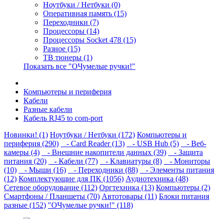
Ноутбуки / Нетбуки (0)
Оперативная память (15)
Переходники (7)
Процессоры (14)
Процессоры Socket 478 (15)
Разное (15)
ТВ тюнеры (1)
Показать все "ОЧумелые ручки!"
Компьютеры и периферия
Кабели
Разные кабели
Кабель RJ45 to com-port
Новинки! (1)
Ноутбуки / Нетбуки (172)
Компьютеры и
периферия (290)
- Card Reader (13)
- USB Hub (5)
- Веб-
камеры (4)
- Внешние накопители данных (39)
- Защита
питания (20)
- Кабели (77)
- Клавиатуры (8)
- Мониторы
(10)
- Мыши (16)
- Переходники (88)
- Элементы питания
(12)
Комплектующие для ПК (1056)
Аудиотехника (48)
Сетевое оборудование (112)
Оргтехника (13)
Компьютеры (2)
Смартфоны / Планшеты (70)
Автотовары (11)
Блоки питания
разные (152)
"ОЧумелые ручки!" (118)