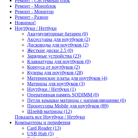
Ремонт - Системный блок
Ремонт - Моноблок
Ремонт - Монитор
Ремонт - Разное
Новинки!
Ноутбуки / Нетбуки
Аккумуляторные батареи (0)
Аксессуары для ноутбуков (2)
Дисководы для ноутбуков (2)
Жесткие диски 2.5 (0)
Зарядные устройства (23)
Клавиатуры для ноутбуков (0)
Корпуса от ноутбуков (2)
Кулеры для ноутбуков (28)
Материнские платы для ноутбуков (4)
Матрицы для ноутбуков (3)
Ноутбуки / Нетбуки (1)
Оперативная память SODIMM (0)
Петли крышки матрицы с направляющими (6)
Процессоры Mobile для ноутбуков (89)
Шлейф матрицы (12)
Показать все Ноутбуки / Нетбуки
Компьютеры и периферия
Card Reader (13)
USB Hub (5)