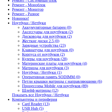
Ремонт - Системный блок
Ремонт - Моноблок
Ремонт - Монитор
Ремонт - Разное
Новинки!
Ноутбуки / Нетбуки
Аккумуляторные батареи (0)
Аксессуары для ноутбуков (2)
Дисководы для ноутбуков (2)
Жесткие диски 2.5 (0)
Зарядные устройства (23)
Клавиатуры для ноутбуков (0)
Корпуса от ноутбуков (2)
Кулеры для ноутбуков (28)
Материнские платы для ноутбуков (4)
Матрицы для ноутбуков (3)
Ноутбуки / Нетбуки (1)
Оперативная память SODIMM (0)
Петли крышки матрицы с направляющими (6)
Процессоры Mobile для ноутбуков (89)
Шлейф матрицы (12)
Показать все Ноутбуки / Нетбуки
Компьютеры и периферия
Card Reader (13)
USB Hub (5)