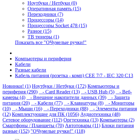
Ноутбуки / Нетбуки (0)
Оперативная память (15)
Переходники (7)
Процессоры (14)
Процессоры Socket 478 (15)
Разное (15)
ТВ тюнеры (1)
Показать все "ОЧумелые ручки!"
Компьютеры и периферия
Кабели
Разные кабели
Кабель питания (розетка - комп) CEE 7/7 - IEC 320 C13
Новинки! (1)
Ноутбуки / Нетбуки (172)
Компьютеры и
периферия (290)
- Card Reader (13)
- USB Hub (5)
- Веб-
камеры (4)
- Внешние накопители данных (39)
- Защита
питания (20)
- Кабели (77)
- Клавиатуры (8)
- Мониторы
(10)
- Мыши (16)
- Переходники (88)
- Элементы питания
(12)
Комплектующие для ПК (1056)
Аудиотехника (48)
Сетевое оборудование (112)
Оргтехника (13)
Компьютеры (2)
Смартфоны / Планшеты (70)
Автотовары (11)
Блоки питания
разные (152)
"ОЧумелые ручки!" (118)