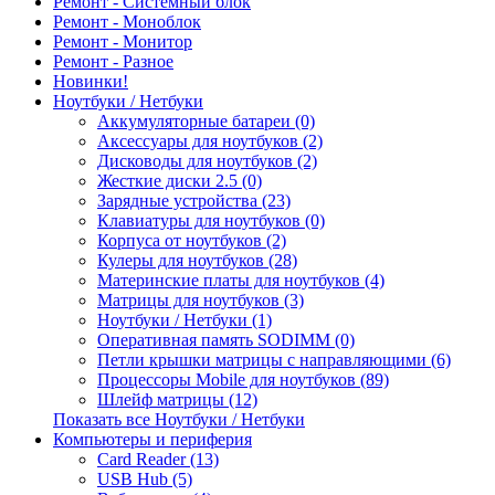
Ремонт - Системный блок
Ремонт - Моноблок
Ремонт - Монитор
Ремонт - Разное
Новинки!
Ноутбуки / Нетбуки
Аккумуляторные батареи (0)
Аксессуары для ноутбуков (2)
Дисководы для ноутбуков (2)
Жесткие диски 2.5 (0)
Зарядные устройства (23)
Клавиатуры для ноутбуков (0)
Корпуса от ноутбуков (2)
Кулеры для ноутбуков (28)
Материнские платы для ноутбуков (4)
Матрицы для ноутбуков (3)
Ноутбуки / Нетбуки (1)
Оперативная память SODIMM (0)
Петли крышки матрицы с направляющими (6)
Процессоры Mobile для ноутбуков (89)
Шлейф матрицы (12)
Показать все Ноутбуки / Нетбуки
Компьютеры и периферия
Card Reader (13)
USB Hub (5)