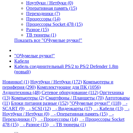
Ноутбуки / Нетбуки (0)
Оперативная память (15)
Переходники (7)
Процессоры (14)
Процессоры Socket 478 (15)
Разное (15)
ТВ тюнеры (1)
Показать все "ОЧумелые ручки!"
"ОЧумелые ручки!"
Кабели
Кабель соединительный PS/2 to PS/2 Defender 1.8m
(новый)
Новинки! (1)
Ноутбуки / Нетбуки (172)
Компьютеры и
периферия (290)
Комплектующие для ПК (1056)
Аудиотехника (48)
Сетевое оборудование (112)
Оргтехника
(13)
Компьютеры (2)
Смартфоны / Планшеты (70)
Автотовары
(11)
Блоки питания разные (152)
"ОЧумелые ручки!" (118)
-
SCART (9)
- SCSI (12)
- Видеокарты (17)
- Кабели (13)
-
Ноутбуки / Нетбуки (0)
- Оперативная память (15)
-
Переходники (7)
- Процессоры (14)
- Процессоры Socket
478 (15)
- Разное (15)
- ТВ тюнеры (1)