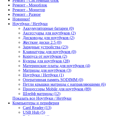
Ремонт - Системный блок
Ремонт - Моноблок
Ремонт - Монитор
Ремонт - Разное
Новинки!
Ноутбуки / Нетбуки
Аккумуляторные батареи (0)
Аксессуары для ноутбуков (2)
Дисководы для ноутбуков (2)
Жесткие диски 2.5 (0)
Зарядные устройства (23)
Клавиатуры для ноутбуков (0)
Корпуса от ноутбуков (2)
Кулеры для ноутбуков (28)
Материнские платы для ноутбуков (4)
Матрицы для ноутбуков (3)
Ноутбуки / Нетбуки (1)
Оперативная память SODIMM (0)
Петли крышки матрицы с направляющими (6)
Процессоры Mobile для ноутбуков (89)
Шлейф матрицы (12)
Показать все Ноутбуки / Нетбуки
Компьютеры и периферия
Card Reader (13)
USB Hub (5)