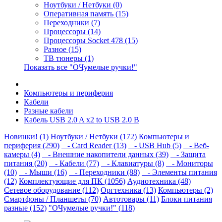
Ноутбуки / Нетбуки (0)
Оперативная память (15)
Переходники (7)
Процессоры (14)
Процессоры Socket 478 (15)
Разное (15)
ТВ тюнеры (1)
Показать все "ОЧумелые ручки!"
Компьютеры и периферия
Кабели
Разные кабели
Кабель USB 2.0 A x2 to USB 2.0 B
Новинки! (1)
Ноутбуки / Нетбуки (172)
Компьютеры и
периферия (290)
- Card Reader (13)
- USB Hub (5)
- Веб-
камеры (4)
- Внешние накопители данных (39)
- Защита
питания (20)
- Кабели (77)
- Клавиатуры (8)
- Мониторы
(10)
- Мыши (16)
- Переходники (88)
- Элементы питания
(12)
Комплектующие для ПК (1056)
Аудиотехника (48)
Сетевое оборудование (112)
Оргтехника (13)
Компьютеры (2)
Смартфоны / Планшеты (70)
Автотовары (11)
Блоки питания
разные (152)
"ОЧумелые ручки!" (118)