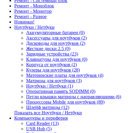
Ремонт - Системный блок
Ремонт - Моноблок
Ремонт - Монитор
Ремонт - Разное
Новинки!
Ноутбуки / Нетбуки
Аккумуляторные батареи (0)
Аксессуары для ноутбуков (2)
Дисководы для ноутбуков (2)
Жесткие диски 2.5 (0)
Зарядные устройства (23)
Клавиатуры для ноутбуков (0)
Корпуса от ноутбуков (2)
Кулеры для ноутбуков (28)
Материнские платы для ноутбуков (4)
Матрицы для ноутбуков (3)
Ноутбуки / Нетбуки (1)
Оперативная память SODIMM (0)
Петли крышки матрицы с направляющими (6)
Процессоры Mobile для ноутбуков (89)
Шлейф матрицы (12)
Показать все Ноутбуки / Нетбуки
Компьютеры и периферия
Card Reader (13)
USB Hub (5)