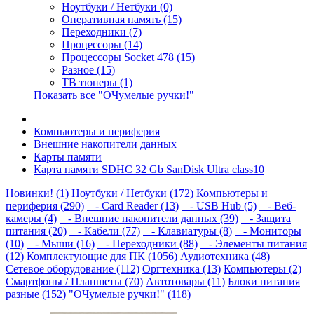
Ноутбуки / Нетбуки (0)
Оперативная память (15)
Переходники (7)
Процессоры (14)
Процессоры Socket 478 (15)
Разное (15)
ТВ тюнеры (1)
Показать все "ОЧумелые ручки!"
Компьютеры и периферия
Внешние накопители данных
Карты памяти
Карта памяти SDHC 32 Gb SanDisk Ultra class10
Новинки! (1)
Ноутбуки / Нетбуки (172)
Компьютеры и
периферия (290)
- Card Reader (13)
- USB Hub (5)
- Веб-
камеры (4)
- Внешние накопители данных (39)
- Защита
питания (20)
- Кабели (77)
- Клавиатуры (8)
- Мониторы
(10)
- Мыши (16)
- Переходники (88)
- Элементы питания
(12)
Комплектующие для ПК (1056)
Аудиотехника (48)
Сетевое оборудование (112)
Оргтехника (13)
Компьютеры (2)
Смартфоны / Планшеты (70)
Автотовары (11)
Блоки питания
разные (152)
"ОЧумелые ручки!" (118)