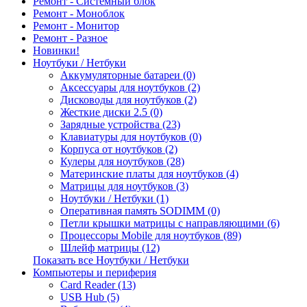
Ремонт - Системный блок
Ремонт - Моноблок
Ремонт - Монитор
Ремонт - Разное
Новинки!
Ноутбуки / Нетбуки
Аккумуляторные батареи (0)
Аксессуары для ноутбуков (2)
Дисководы для ноутбуков (2)
Жесткие диски 2.5 (0)
Зарядные устройства (23)
Клавиатуры для ноутбуков (0)
Корпуса от ноутбуков (2)
Кулеры для ноутбуков (28)
Материнские платы для ноутбуков (4)
Матрицы для ноутбуков (3)
Ноутбуки / Нетбуки (1)
Оперативная память SODIMM (0)
Петли крышки матрицы с направляющими (6)
Процессоры Mobile для ноутбуков (89)
Шлейф матрицы (12)
Показать все Ноутбуки / Нетбуки
Компьютеры и периферия
Card Reader (13)
USB Hub (5)