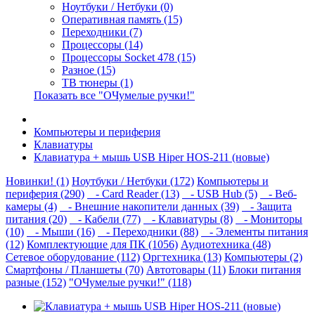
Ноутбуки / Нетбуки (0)
Оперативная память (15)
Переходники (7)
Процессоры (14)
Процессоры Socket 478 (15)
Разное (15)
ТВ тюнеры (1)
Показать все "ОЧумелые ручки!"
Компьютеры и периферия
Клавиатуры
Клавиатура + мышь USB Hiper HOS-211 (новые)
Новинки! (1)
Ноутбуки / Нетбуки (172)
Компьютеры и
периферия (290)
- Card Reader (13)
- USB Hub (5)
- Веб-
камеры (4)
- Внешние накопители данных (39)
- Защита
питания (20)
- Кабели (77)
- Клавиатуры (8)
- Мониторы
(10)
- Мыши (16)
- Переходники (88)
- Элементы питания
(12)
Комплектующие для ПК (1056)
Аудиотехника (48)
Сетевое оборудование (112)
Оргтехника (13)
Компьютеры (2)
Смартфоны / Планшеты (70)
Автотовары (11)
Блоки питания
разные (152)
"ОЧумелые ручки!" (118)