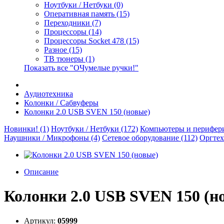
Ноутбуки / Нетбуки (0)
Оперативная память (15)
Переходники (7)
Процессоры (14)
Процессоры Socket 478 (15)
Разное (15)
ТВ тюнеры (1)
Показать все "ОЧумелые ручки!"
Аудиотехника
Колонки / Сабвуферы
Колонки 2.0 USB SVEN 150 (новые)
Новинки! (1)
Ноутбуки / Нетбуки (172)
Компьютеры и перифери
Наушники / Микрофоны (4)
Сетевое оборудование (112)
Оргтех
Описание
Колонки 2.0 USB SVEN 150 (н
Артикул:
05999