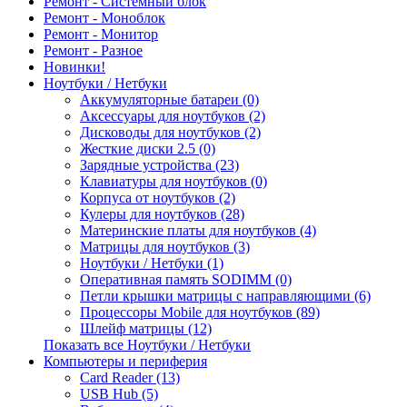
Ремонт - Системный блок
Ремонт - Моноблок
Ремонт - Монитор
Ремонт - Разное
Новинки!
Ноутбуки / Нетбуки
Аккумуляторные батареи (0)
Аксессуары для ноутбуков (2)
Дисководы для ноутбуков (2)
Жесткие диски 2.5 (0)
Зарядные устройства (23)
Клавиатуры для ноутбуков (0)
Корпуса от ноутбуков (2)
Кулеры для ноутбуков (28)
Материнские платы для ноутбуков (4)
Матрицы для ноутбуков (3)
Ноутбуки / Нетбуки (1)
Оперативная память SODIMM (0)
Петли крышки матрицы с направляющими (6)
Процессоры Mobile для ноутбуков (89)
Шлейф матрицы (12)
Показать все Ноутбуки / Нетбуки
Компьютеры и периферия
Card Reader (13)
USB Hub (5)