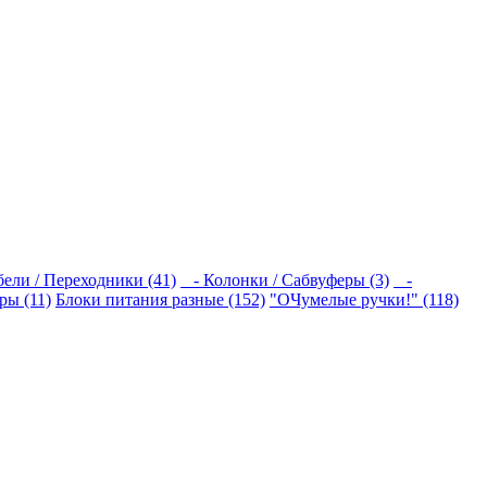
ели / Переходники (41)
- Колонки / Сабвуферы (3)
-
ры (11)
Блоки питания разные (152)
"ОЧумелые ручки!" (118)