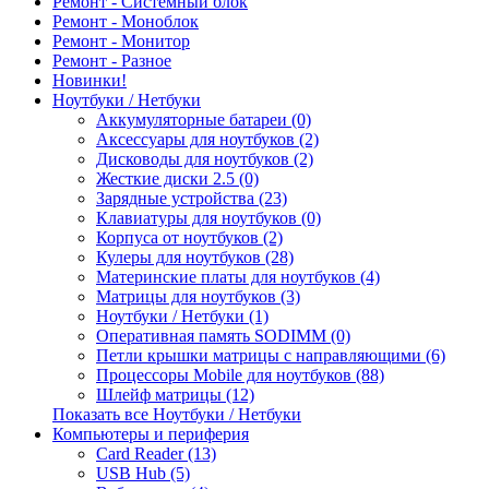
Ремонт - Системный блок
Ремонт - Моноблок
Ремонт - Монитор
Ремонт - Разное
Новинки!
Ноутбуки / Нетбуки
Аккумуляторные батареи (0)
Аксессуары для ноутбуков (2)
Дисководы для ноутбуков (2)
Жесткие диски 2.5 (0)
Зарядные устройства (23)
Клавиатуры для ноутбуков (0)
Корпуса от ноутбуков (2)
Кулеры для ноутбуков (28)
Материнские платы для ноутбуков (4)
Матрицы для ноутбуков (3)
Ноутбуки / Нетбуки (1)
Оперативная память SODIMM (0)
Петли крышки матрицы с направляющими (6)
Процессоры Mobile для ноутбуков (88)
Шлейф матрицы (12)
Показать все Ноутбуки / Нетбуки
Компьютеры и периферия
Card Reader (13)
USB Hub (5)