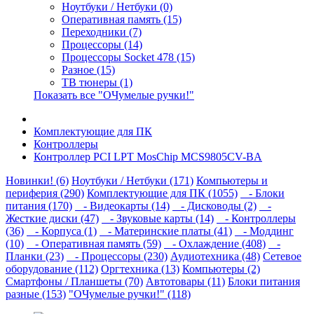
Ноутбуки / Нетбуки (0)
Оперативная память (15)
Переходники (7)
Процессоры (14)
Процессоры Socket 478 (15)
Разное (15)
ТВ тюнеры (1)
Показать все "ОЧумелые ручки!"
Комплектующие для ПК
Контроллеры
Контроллер PCI LPT MosChip MCS9805CV-BA
Новинки! (6)
Ноутбуки / Нетбуки (171)
Компьютеры и
периферия (290)
Комплектующие для ПК (1055)
- Блоки
питания (170)
- Видеокарты (14)
- Дисководы (2)
-
Жесткие диски (47)
- Звуковые карты (14)
- Контроллеры
(36)
- Корпуса (1)
- Материнские платы (41)
- Моддинг
(10)
- Оперативная память (59)
- Охлаждение (408)
-
Планки (23)
- Процессоры (230)
Аудиотехника (48)
Сетевое
оборудование (112)
Оргтехника (13)
Компьютеры (2)
Смартфоны / Планшеты (70)
Автотовары (11)
Блоки питания
разные (153)
"ОЧумелые ручки!" (118)