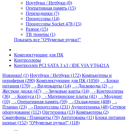
Ноутбуки / Нетбуки (0)
Оперативная память (15)
Переходники (7)
Процессоры (14)
Процессоры Socket 478 (15)
Разное (15)
ТВ тюнеры (1)
Показать все "ОЧумелые ручки!"
Комплектующие для ПК
Контроллеры
Контроллер PCI SATA 3 x3 / IDE VIA VT6421A
Новинки! (1)
Ноутбуки / Нетбуки (172)
Компьютеры и
периферия (290)
Комплектующие для ПК (1056)
- Блоки
питания (170)
- Видеокарты (14)
- Дисководы (2)
-
Жесткие диски (47)
- Звуковые карты (14)
- Контроллеры
(36)
- Корпуса (1)
- Материнские платы (41)
- Моддинг
(10)
- Оперативная память (59)
- Охлаждение (408)
-
Планки (23)
- Процессоры (231)
Аудиотехника (48)
Сетевое
оборудование (112)
Оргтехника (13)
Компьютеры (2)
Смартфоны / Планшеты (70)
Автотовары (11)
Блоки питания
разные (152)
"ОЧумелые ручки!" (118)