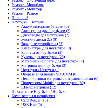
Ремонт - Системный блок
Ремонт - Моноблок
Ремонт - Монитор
Ремонт - Разное
Новинки!
Ноутбуки / Нетбуки
Аккумуляторные батареи (0)
Аксессуары для ноутбуков (2)
Дисководы для ноутбуков (2)
Жесткие диски 2.5 (0)
Зарядные устройства (23)
Клавиатуры для ноутбуков (0)
Корпуса от ноутбуков (2)
Кулеры для ноутбуков (28)
Материнские платы для ноутбуков (4)
Матрицы для ноутбуков (3)
Ноутбуки / Нетбуки (1)
Оперативная память SODIMM (0)
Петли крышки матрицы с направляющими (6)
Процессоры Mobile для ноутбуков (89)
Шлейф матрицы (12)
Показать все Ноутбуки / Нетбуки
Компьютеры и периферия
Card Reader (13)
USB Hub (5)