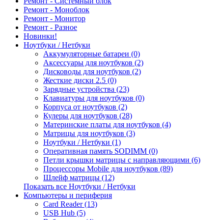
Ремонт - Системный блок
Ремонт - Моноблок
Ремонт - Монитор
Ремонт - Разное
Новинки!
Ноутбуки / Нетбуки
Аккумуляторные батареи (0)
Аксессуары для ноутбуков (2)
Дисководы для ноутбуков (2)
Жесткие диски 2.5 (0)
Зарядные устройства (23)
Клавиатуры для ноутбуков (0)
Корпуса от ноутбуков (2)
Кулеры для ноутбуков (28)
Материнские платы для ноутбуков (4)
Матрицы для ноутбуков (3)
Ноутбуки / Нетбуки (1)
Оперативная память SODIMM (0)
Петли крышки матрицы с направляющими (6)
Процессоры Mobile для ноутбуков (89)
Шлейф матрицы (12)
Показать все Ноутбуки / Нетбуки
Компьютеры и периферия
Card Reader (13)
USB Hub (5)