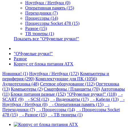
Ноутбуки / Нетбуки (0)
Оперативная память (15)
Переходники (7)
Процессоры (14)
Процессоры Socket 478 (15)
Разное (15)
ТВ тюнеры (1)
Показать все "ОЧумелые ручки!"
"ОЧумелые ручки!"
Разное
Корпус от блока питания ATX
Новинки! (1)
Ноутбуки / Нетбуки (172)
Компьютеры и
периферия (290)
Комплектующие для ПК (1056)
Аудиотехника (48)
Сетевое оборудование (112)
Оргтехника
(13)
Компьютеры (2)
Смартфоны / Планшеты (70)
Автотовары
(11)
Блоки питания разные (152)
"ОЧумелые ручки!" (118)
-
SCART (9)
- SCSI (12)
- Видеокарты (17)
- Кабели (13)
-
Ноутбуки / Нетбуки (0)
- Оперативная память (15)
-
Переходники (7)
- Процессоры (14)
- Процессоры Socket
478 (15)
- Разное (15)
- ТВ тюнеры (1)