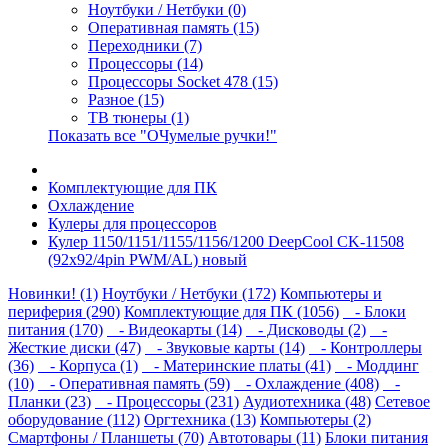
Ноутбуки / Нетбуки (0)
Оперативная память (15)
Переходники (7)
Процессоры (14)
Процессоры Socket 478 (15)
Разное (15)
ТВ тюнеры (1)
Показать все "ОЧумелые ручки!"
Комплектующие для ПК
Охлаждение
Кулеры для процессоров
Кулер 1150/1151/1155/1156/1200 DeepCool CK-11508
(92x92/4pin PWM/AL) новый
Новинки! (1)
Ноутбуки / Нетбуки (172)
Компьютеры и
периферия (290)
Комплектующие для ПК (1056)
- Блоки
питания (170)
- Видеокарты (14)
- Дисководы (2)
-
Жесткие диски (47)
- Звуковые карты (14)
- Контроллеры
(36)
- Корпуса (1)
- Материнские платы (41)
- Моддинг
(10)
- Оперативная память (59)
- Охлаждение (408)
-
Планки (23)
- Процессоры (231)
Аудиотехника (48)
Сетевое
оборудование (112)
Оргтехника (13)
Компьютеры (2)
Смартфоны / Планшеты (70)
Автотовары (11)
Блоки питания