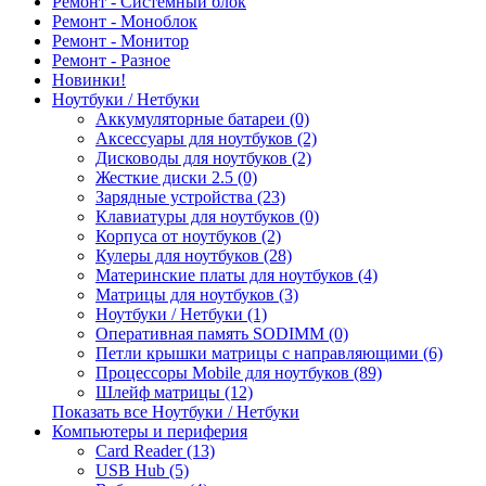
Ремонт - Системный блок
Ремонт - Моноблок
Ремонт - Монитор
Ремонт - Разное
Новинки!
Ноутбуки / Нетбуки
Аккумуляторные батареи (0)
Аксессуары для ноутбуков (2)
Дисководы для ноутбуков (2)
Жесткие диски 2.5 (0)
Зарядные устройства (23)
Клавиатуры для ноутбуков (0)
Корпуса от ноутбуков (2)
Кулеры для ноутбуков (28)
Материнские платы для ноутбуков (4)
Матрицы для ноутбуков (3)
Ноутбуки / Нетбуки (1)
Оперативная память SODIMM (0)
Петли крышки матрицы с направляющими (6)
Процессоры Mobile для ноутбуков (89)
Шлейф матрицы (12)
Показать все Ноутбуки / Нетбуки
Компьютеры и периферия
Card Reader (13)
USB Hub (5)