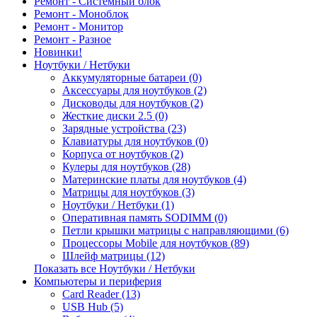
Ремонт - Системный блок
Ремонт - Моноблок
Ремонт - Монитор
Ремонт - Разное
Новинки!
Ноутбуки / Нетбуки
Аккумуляторные батареи (0)
Аксессуары для ноутбуков (2)
Дисководы для ноутбуков (2)
Жесткие диски 2.5 (0)
Зарядные устройства (23)
Клавиатуры для ноутбуков (0)
Корпуса от ноутбуков (2)
Кулеры для ноутбуков (28)
Материнские платы для ноутбуков (4)
Матрицы для ноутбуков (3)
Ноутбуки / Нетбуки (1)
Оперативная память SODIMM (0)
Петли крышки матрицы с направляющими (6)
Процессоры Mobile для ноутбуков (89)
Шлейф матрицы (12)
Показать все Ноутбуки / Нетбуки
Компьютеры и периферия
Card Reader (13)
USB Hub (5)