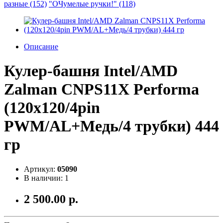
разные (152)
"ОЧумелые ручки!" (118)
Описание
Кулер-башня Intel/AMD
Zalman CNPS11X Performa
(120x120/4pin
PWM/AL+Медь/4 трубки) 444
гр
Артикул:
05090
В наличии: 1
2 500.00 р.