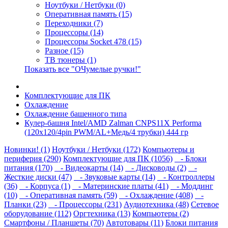
Ноутбуки / Нетбуки (0)
Оперативная память (15)
Переходники (7)
Процессоры (14)
Процессоры Socket 478 (15)
Разное (15)
ТВ тюнеры (1)
Показать все "ОЧумелые ручки!"
Комплектующие для ПК
Охлаждение
Охлаждение башенного типа
Кулер-башня Intel/AMD Zalman CNPS11X Performa
(120x120/4pin PWM/AL+Медь/4 трубки) 444 гр
Новинки! (1)
Ноутбуки / Нетбуки (172)
Компьютеры и
периферия (290)
Комплектующие для ПК (1056)
- Блоки
питания (170)
- Видеокарты (14)
- Дисководы (2)
-
Жесткие диски (47)
- Звуковые карты (14)
- Контроллеры
(36)
- Корпуса (1)
- Материнские платы (41)
- Моддинг
(10)
- Оперативная память (59)
- Охлаждение (408)
-
Планки (23)
- Процессоры (231)
Аудиотехника (48)
Сетевое
оборудование (112)
Оргтехника (13)
Компьютеры (2)
Смартфоны / Планшеты (70)
Автотовары (11)
Блоки питания