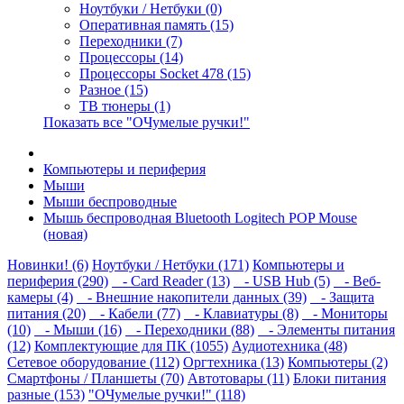
Ноутбуки / Нетбуки (0)
Оперативная память (15)
Переходники (7)
Процессоры (14)
Процессоры Socket 478 (15)
Разное (15)
ТВ тюнеры (1)
Показать все "ОЧумелые ручки!"
Компьютеры и периферия
Мыши
Мыши беспроводные
Мышь беспроводная Bluetooth Logitech POP Mouse
(новая)
Новинки! (6)
Ноутбуки / Нетбуки (171)
Компьютеры и
периферия (290)
- Card Reader (13)
- USB Hub (5)
- Веб-
камеры (4)
- Внешние накопители данных (39)
- Защита
питания (20)
- Кабели (77)
- Клавиатуры (8)
- Мониторы
(10)
- Мыши (16)
- Переходники (88)
- Элементы питания
(12)
Комплектующие для ПК (1055)
Аудиотехника (48)
Сетевое оборудование (112)
Оргтехника (13)
Компьютеры (2)
Смартфоны / Планшеты (70)
Автотовары (11)
Блоки питания
разные (153)
"ОЧумелые ручки!" (118)