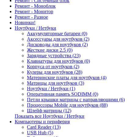
Ремонт - Системный блок
Ремонт - Моноблок
Ремонт - Монитор
Ремонт - Разное
Новинки!
Ноутбуки / Нетбуки
Аккумуляторные батареи (0)
Аксессуары для ноутбуков (2)
Дисководы для ноутбуков (2)
Жесткие диски 2.5 (0)
Зарядные устройства (23)
Клавиатуры для ноутбуков (0)
Корпуса от ноутбуков (2)
Кулеры для ноутбуков (28)
Материнские платы для ноутбуков (4)
Матрицы для ноутбуков (3)
Ноутбуки / Нетбуки (1)
Оперативная память SODIMM (0)
Петли крышки матрицы с направляющими (6)
Процессоры Mobile для ноутбуков (88)
Шлейф матрицы (12)
Показать все Ноутбуки / Нетбуки
Компьютеры и периферия
Card Reader (13)
USB Hub (5)