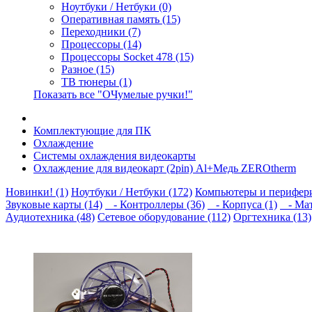
Ноутбуки / Нетбуки (0)
Оперативная память (15)
Переходники (7)
Процессоры (14)
Процессоры Socket 478 (15)
Разное (15)
ТВ тюнеры (1)
Показать все "ОЧумелые ручки!"
Комплектующие для ПК
Охлаждение
Системы охлаждения видеокарты
Охлаждение для видеокарт (2pin) Al+Медь ZEROtherm
Новинки! (1)
Ноутбуки / Нетбуки (172)
Компьютеры и перифери
Звуковые карты (14)
- Контроллеры (36)
- Корпуса (1)
- Мат
Аудиотехника (48)
Сетевое оборудование (112)
Оргтехника (13)