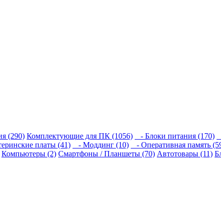
я (290)
Комплектующие для ПК (1056)
- Блоки питания (170)
-
еринские платы (41)
- Моддинг (10)
- Оперативная память (5
Компьютеры (2)
Смартфоны / Планшеты (70)
Автотовары (11)
Б