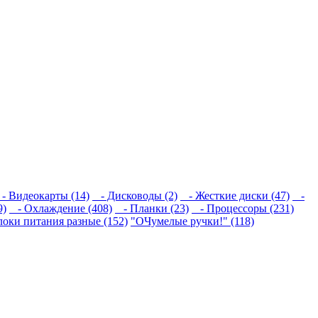
 Видеокарты (14)
- Дисководы (2)
- Жесткие диски (47)
-
9)
- Охлаждение (408)
- Планки (23)
- Процессоры (231)
локи питания разные (152)
"ОЧумелые ручки!" (118)