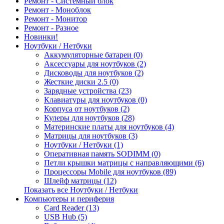
Ремонт - Системный блок
Ремонт - Моноблок
Ремонт - Монитор
Ремонт - Разное
Новинки!
Ноутбуки / Нетбуки
Аккумуляторные батареи (0)
Аксессуары для ноутбуков (2)
Дисководы для ноутбуков (2)
Жесткие диски 2.5 (0)
Зарядные устройства (23)
Клавиатуры для ноутбуков (0)
Корпуса от ноутбуков (2)
Кулеры для ноутбуков (28)
Материнские платы для ноутбуков (4)
Матрицы для ноутбуков (3)
Ноутбуки / Нетбуки (1)
Оперативная память SODIMM (0)
Петли крышки матрицы с направляющими (6)
Процессоры Mobile для ноутбуков (89)
Шлейф матрицы (12)
Показать все Ноутбуки / Нетбуки
Компьютеры и периферия
Card Reader (13)
USB Hub (5)