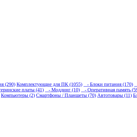
я (290)
Комплектующие для ПК (1055)
- Блоки питания (170)
-
еринские платы (41)
- Моддинг (10)
- Оперативная память (5
Компьютеры (2)
Смартфоны / Планшеты (70)
Автотовары (11)
Б