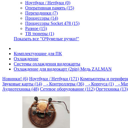
Ноутбуки / Нетбуки (0)
Оперативная память (15)
Переходники (7)
Процессоры (14)
Процессоры Socket 478 (15)
Разное (15)
ТВ тюнеры (1)
Показать все "ОЧумелые ручки!"
Комплектующие для ПК
Охлаждение
Системы охлаждения видеокарты
Охлаждение для видеокарт (2pin) Медь ZALMAN
Новинки! (6)
Ноутбуки / Нетбуки (171)
Компьютеры и перифери
Звуковые карты (14)
- Контроллеры (36)
- Корпуса (1)
- Мат
Аудиотехника (48)
Сетевое оборудование (112)
Оргтехника (13)