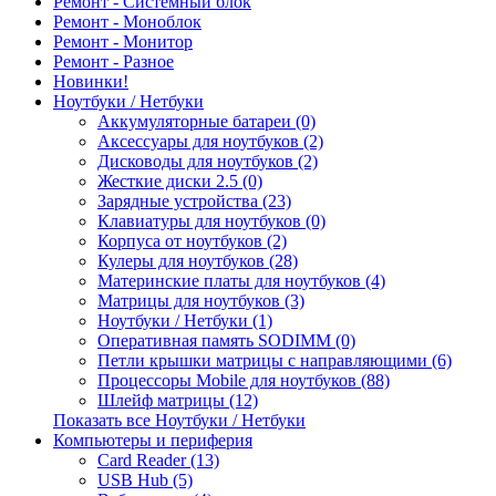
Ремонт - Системный блок
Ремонт - Моноблок
Ремонт - Монитор
Ремонт - Разное
Новинки!
Ноутбуки / Нетбуки
Аккумуляторные батареи (0)
Аксессуары для ноутбуков (2)
Дисководы для ноутбуков (2)
Жесткие диски 2.5 (0)
Зарядные устройства (23)
Клавиатуры для ноутбуков (0)
Корпуса от ноутбуков (2)
Кулеры для ноутбуков (28)
Материнские платы для ноутбуков (4)
Матрицы для ноутбуков (3)
Ноутбуки / Нетбуки (1)
Оперативная память SODIMM (0)
Петли крышки матрицы с направляющими (6)
Процессоры Mobile для ноутбуков (88)
Шлейф матрицы (12)
Показать все Ноутбуки / Нетбуки
Компьютеры и периферия
Card Reader (13)
USB Hub (5)