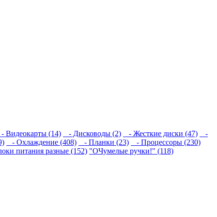
 Видеокарты (14)
- Дисководы (2)
- Жесткие диски (47)
-
9)
- Охлаждение (408)
- Планки (23)
- Процессоры (230)
локи питания разные (152)
"ОЧумелые ручки!" (118)